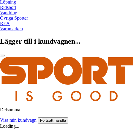
Löpning
Ridsport
Vandring
Övriga Sporter
REA
Varumärken
Lägger till i kundvagnen...
Delsumma
Visa min kundvagn
Fortsätt handla
Loading...