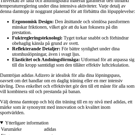
Tillverkad av lätta och andningsbara material garanterar den utmärkt
temperaturreglering under dina intensiva aktiviteter. Varje detalj av
denna damtopp är noggrant planerad för att förbättra din löpupplevelse:
Ergonomisk Design:
Den åtsittande och sömlösa passformen
minskar friktionen, vilket gör att du kan fokusera på din
prestation.
Fuktregleringsteknologi:
Tyget torkar snabbt och förhindrar
obehaglig känsla på grund av svett.
Reflekterande Detaljer:
För bättre synlighet under dina
utomhuslöpningar, även i svagt ljus.
Elasticitet och Andningsförmåga:
Utformad för att anpassa sig
till din kropp samtidigt som den tillåter effektiv luftcirkulation.
Damtröjan adidas Adizero är idealisk för alla dina löpningspass,
oavsett om det handlar om en daglig träning eller en mer intensiv
tävling. Dess enkelhet och effektivitet gör den till ett måste för alla som
vill kombinera stil och prestanda på banan.
Välj denna damtopp och höj din träning till en ny nivå med adidas, ett
märke som är synonymt med innovation och kvalitet inom
sportvärlden.
Ytterligare information
Varumärke
adidas