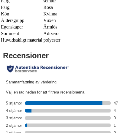
Färg
semtur
Färg
Rosa
Kön
Kvinna
Åldersgrupp
Vuxen
Egenskaper
Ärmlös
Sortiment
Adizero
Huvudsakligt material
polyester