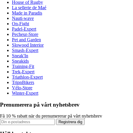
House of Rugby
La sellerie de Maé
Made in Paradis
Nauti-wave
On-Fight
Padel-Expert
Pecheur-Store
Pet and Garden
Slowood Interior
Smash-Expert
Sneak'In
Sneakids
Training-Fit
Trek-Expert
Triathlon-Expert
TripnBikers
Vélo-Store
Winter-Expert
Prenumerera på vårt nyhetsbrev
Få 10 % rabatt när du prenumererar på vårt nyhetsbrev
Registrera dig