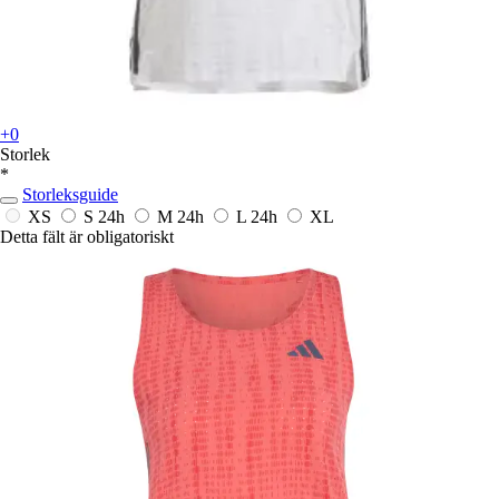
+0
Storlek
*
Storleksguide
XS
S
24h
M
24h
L
24h
XL
Detta fält är obligatoriskt