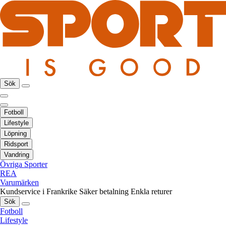
Sök
Fotboll
Lifestyle
Löpning
Ridsport
Vandring
Övriga Sporter
REA
Varumärken
Kundservice i Frankrike
Säker betalning
Enkla returer
Sök
Fotboll
Lifestyle