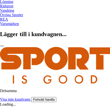
Löpning
Ridsport
Vandring
Övriga Sporter
REA
Varumärken
Lägger till i kundvagnen...
Delsumma
Visa min kundvagn
Fortsätt handla
Loading...