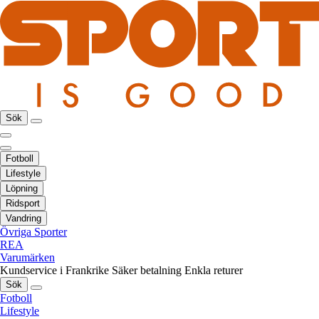
Sök
Fotboll
Lifestyle
Löpning
Ridsport
Vandring
Övriga Sporter
REA
Varumärken
Kundservice i Frankrike
Säker betalning
Enkla returer
Sök
Fotboll
Lifestyle