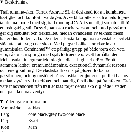
Beskrivning
Trail running-skon Terrex Agravic SL är designad för att kombinera
hastighet och komfort i vardagen. Avsedd för atleter och amatörlöpare,
tar denna modell med sig trail running-DNA:t samtidigt som den tillför
en mångsidig stil. Dess dynamiska rocker-design och bred passform
ger dig stabilitet och flexibilitet, medan ovandelen av teknisk mesh
håller dina fötter svala. De interna förstärkningarna säkerställer perfekt
stöd utan att tynga ner skon. Med piggar i olika storlekar lovar
gummisulan Continental™ ett pålitligt grepp på både torra och våta
ytor, så du kan springa med självförtroende oavsett förhållanden.
Mellansulan integrerar teknologin adidas LightstrikePro för att
garantera lätthet, premiumdämpning, exceptionell dynamisk respons
och energikidning. De elastiska flikarna på plösen förbättrar
passformen, och nylonstödet på ovansidan erbjuder en perfekt balans
mellan styvhet vid medfoten och naturlig flexibilitet på framfoten. Tack
vare innovationen från trail adidas följer denna sko dig både i staden
och på alla dina äventyr.
Ytterligare information
Varumärke
adidas
Färg
core black/grey two/core black
Färg
Svart
Kön
Män