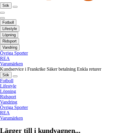
Sök
Fotboll
Lifestyle
Löpning
Ridsport
Vandring
Övriga Sporter
REA
Varumärken
Kundservice i Frankrike
Säker betalning
Enkla returer
Sök
Fotboll
Lifestyle
Löpning
Ridsport
Vandring
Övriga Sporter
REA
Varumärken
Lägger till i kundvagnen...