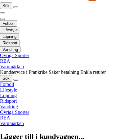
Sök
Fotboll
Lifestyle
Löpning
Ridsport
Vandring
Övriga Sporter
REA
Varumärken
Kundservice i Frankrike
Säker betalning
Enkla returer
Sök
Fotboll
Lifestyle
Löpning
Ridsport
Vandring
Övriga Sporter
REA
Varumärken
Lägger till i kundvagnen...