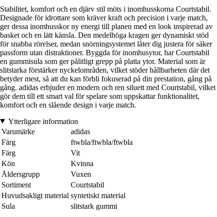
Stabilitet, komfort och en djärv stil möts i inomhusskorna Courtstabil.
Designade för idrottare som kräver kraft och precision i varje match,
ger dessa inomhusskor ny energi till planen med en look inspirerad av
basket och en lätt känsla. Den medelhöga kragen ger dynamiskt stöd
för snabba rörelser, medan snörningsystemet låter dig justera för säker
passform utan distraktioner. Byggda för inomhusytor, har Courtstabil
en gummisula som ger pålitligt grepp på platta ytor. Material som är
slitstarka förstärker nyckelområden, vilket stöder hållbarheten där det
betyder mest, så att du kan förbli fokuserad på din prestation, gång på
gång. adidas erbjuder en modern och ren siluett med Courtstabil, vilket
gör dem till ett smart val för spelare som uppskattar funktionalitet,
komfort och en slående design i varje match.
Ytterligare information
Varumärke
adidas
Färg
ftwbla/ftwbla/ftwbla
Färg
Vit
Kön
Kvinna
Åldersgrupp
Vuxen
Sortiment
Courtstabil
Huvudsakligt material
syntetiskt material
Sula
slitstark gummi