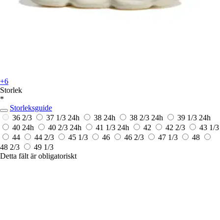
+6
Storlek
*
Storleksguide
36 2/3
37 1/3
24h
38
24h
38 2/3
24h
39 1/3
24h
40
24h
40 2/3
24h
41 1/3
24h
42
42 2/3
43 1/3
44
44 2/3
45 1/3
46
46 2/3
47 1/3
48
48 2/3
49 1/3
Detta fält är obligatoriskt