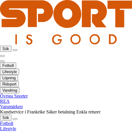
Sök
Fotboll
Lifestyle
Löpning
Ridsport
Vandring
Övriga Sporter
REA
Varumärken
Kundservice i Frankrike
Säker betalning
Enkla returer
Sök
Fotboll
Lifestyle