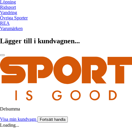
Löpning
Ridsport
Vandring
Övriga Sporter
REA
Varumärken
Lägger till i kundvagnen...
Delsumma
Visa min kundvagn
Fortsätt handla
Loading...