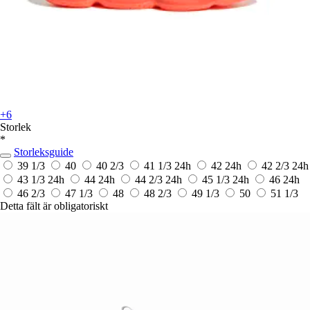
+6
Storlek
*
Storleksguide
39 1/3
40
40 2/3
41 1/3
24h
42
24h
42 2/3
24h
43 1/3
24h
44
24h
44 2/3
24h
45 1/3
24h
46
24h
46 2/3
47 1/3
48
48 2/3
49 1/3
50
51 1/3
Detta fält är obligatoriskt