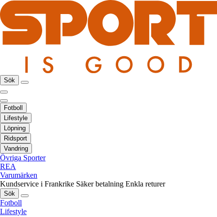
Sök
Fotboll
Lifestyle
Löpning
Ridsport
Vandring
Övriga Sporter
REA
Varumärken
Kundservice i Frankrike
Säker betalning
Enkla returer
Sök
Fotboll
Lifestyle