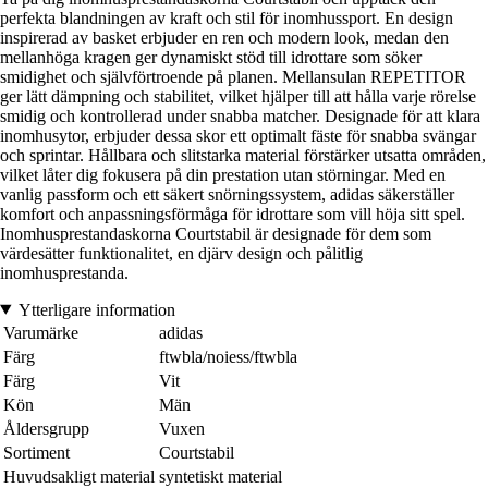
perfekta blandningen av kraft och stil för inomhussport. En design
inspirerad av basket erbjuder en ren och modern look, medan den
mellanhöga kragen ger dynamiskt stöd till idrottare som söker
smidighet och självförtroende på planen. Mellansulan REPETITOR
ger lätt dämpning och stabilitet, vilket hjälper till att hålla varje rörelse
smidig och kontrollerad under snabba matcher. Designade för att klara
inomhusytor, erbjuder dessa skor ett optimalt fäste för snabba svängar
och sprintar. Hållbara och slitstarka material förstärker utsatta områden,
vilket låter dig fokusera på din prestation utan störningar. Med en
vanlig passform och ett säkert snörningssystem, adidas säkerställer
komfort och anpassningsförmåga för idrottare som vill höja sitt spel.
Inomhusprestandaskorna Courtstabil är designade för dem som
värdesätter funktionalitet, en djärv design och pålitlig
inomhusprestanda.
Ytterligare information
Varumärke
adidas
Färg
ftwbla/noiess/ftwbla
Färg
Vit
Kön
Män
Åldersgrupp
Vuxen
Sortiment
Courtstabil
Huvudsakligt material
syntetiskt material