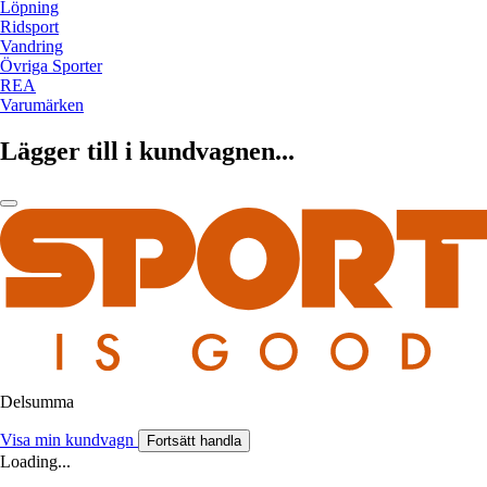
Löpning
Ridsport
Vandring
Övriga Sporter
REA
Varumärken
Lägger till i kundvagnen...
Delsumma
Visa min kundvagn
Fortsätt handla
Loading...