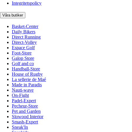
Integritetspolicy
Våra butiker
Basket-Center
Daily Bikers
Direct Running
Direct-Volley
Espace Golf
Foot-Store
Galop Store
Golf and co
Handball-Store
House of Rugby
La sellerie de Maé
Made in Paradis
Nauti-wave
On-Fight
Padel-Expert
Pecheur-Store
Pet and Garden
Slowood Interior
Smash-Expert
Sneak'In