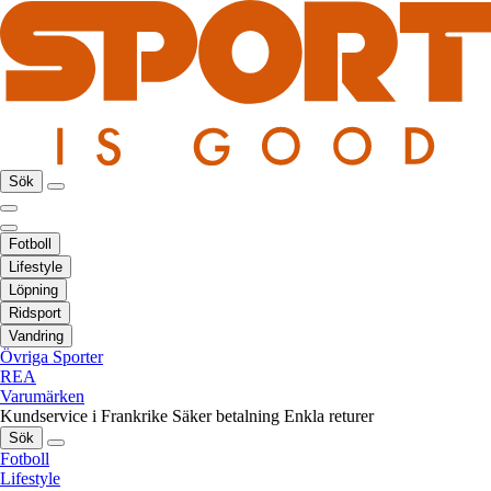
Sök
Fotboll
Lifestyle
Löpning
Ridsport
Vandring
Övriga Sporter
REA
Varumärken
Kundservice i Frankrike
Säker betalning
Enkla returer
Sök
Fotboll
Lifestyle