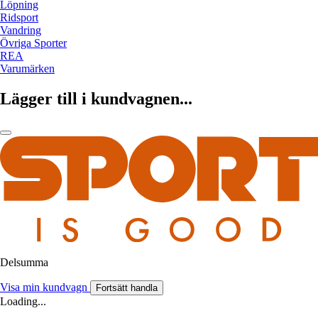
Löpning
Ridsport
Vandring
Övriga Sporter
REA
Varumärken
Lägger till i kundvagnen...
Delsumma
Visa min kundvagn
Fortsätt handla
Loading...