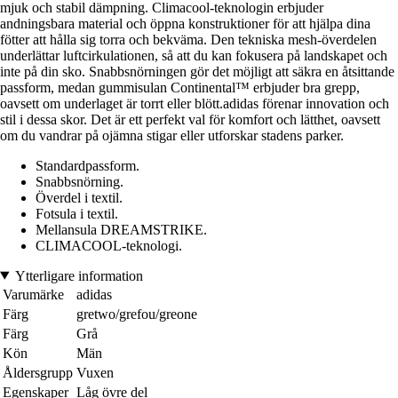
mjuk och stabil dämpning. Climacool-teknologin erbjuder
andningsbara material och öppna konstruktioner för att hjälpa dina
fötter att hålla sig torra och bekväma. Den tekniska mesh-överdelen
underlättar luftcirkulationen, så att du kan fokusera på landskapet och
inte på din sko. Snabbsnörningen gör det möjligt att säkra en åtsittande
passform, medan gummisulan Continental™ erbjuder bra grepp,
oavsett om underlaget är torrt eller blött.adidas förenar innovation och
stil i dessa skor. Det är ett perfekt val för komfort och lätthet, oavsett
om du vandrar på ojämna stigar eller utforskar stadens parker.
Standardpassform.
Snabbsnörning.
Överdel i textil.
Fotsula i textil.
Mellansula DREAMSTRIKE.
CLIMACOOL-teknologi.
Ytterligare information
Varumärke
adidas
Färg
gretwo/grefou/greone
Färg
Grå
Kön
Män
Åldersgrupp
Vuxen
Egenskaper
Låg övre del