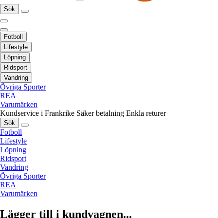
Sök
Fotboll
Lifestyle
Löpning
Ridsport
Vandring
Övriga Sporter
REA
Varumärken
Kundservice i Frankrike
Säker betalning
Enkla returer
Sök
Fotboll
Lifestyle
Löpning
Ridsport
Vandring
Övriga Sporter
REA
Varumärken
Lägger till i kundvagnen...