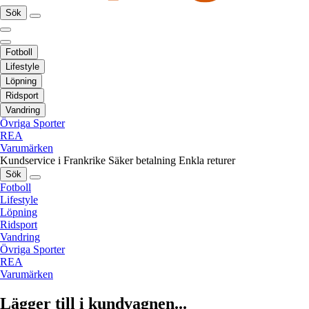
Sök
Fotboll
Lifestyle
Löpning
Ridsport
Vandring
Övriga Sporter
REA
Varumärken
Kundservice i Frankrike
Säker betalning
Enkla returer
Sök
Fotboll
Lifestyle
Löpning
Ridsport
Vandring
Övriga Sporter
REA
Varumärken
Lägger till i kundvagnen...