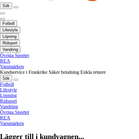
Sök
Fotboll
Lifestyle
Löpning
Ridsport
Vandring
Övriga Sporter
REA
Varumärken
Kundservice i Frankrike
Säker betalning
Enkla returer
Sök
Fotboll
Lifestyle
Löpning
Ridsport
Vandring
Övriga Sporter
REA
Varumärken
Lägger till i kundvagnen...