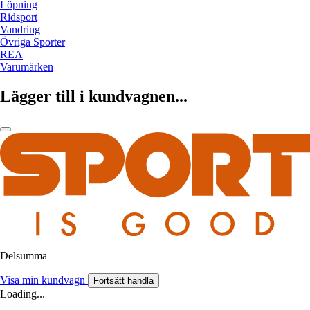
Löpning
Ridsport
Vandring
Övriga Sporter
REA
Varumärken
Lägger till i kundvagnen...
Delsumma
Visa min kundvagn
Fortsätt handla
Loading...