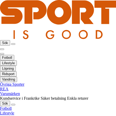
Sök
Fotboll
Lifestyle
Löpning
Ridsport
Vandring
Övriga Sporter
REA
Varumärken
Kundservice i Frankrike
Säker betalning
Enkla returer
Sök
Fotboll
Lifestyle