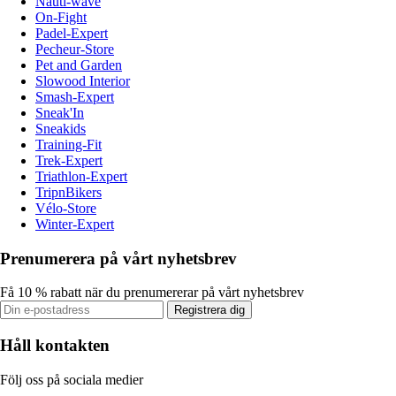
Nauti-wave
On-Fight
Padel-Expert
Pecheur-Store
Pet and Garden
Slowood Interior
Smash-Expert
Sneak'In
Sneakids
Training-Fit
Trek-Expert
Triathlon-Expert
TripnBikers
Vélo-Store
Winter-Expert
Prenumerera på vårt nyhetsbrev
Få 10 % rabatt när du prenumererar på vårt nyhetsbrev
Registrera dig
Håll kontakten
Följ oss på sociala medier