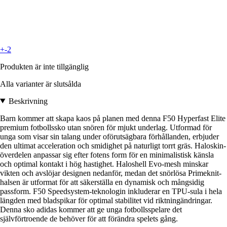
+-2
Produkten är inte tillgänglig
Alla varianter är slutsålda
Beskrivning
Barn kommer att skapa kaos på planen med denna F50 Hyperfast Elite
premium fotbollssko utan snören för mjukt underlag. Utformad för
unga som visar sin talang under oförutsägbara förhållanden, erbjuder
den ultimat acceleration och smidighet på naturligt torrt gräs. Haloskin-
överdelen anpassar sig efter fotens form för en minimalistisk känsla
och optimal kontakt i hög hastighet. Haloshell Evo-mesh minskar
vikten och avslöjar designen nedanför, medan det snörlösa Primeknit-
halsen är utformat för att säkerställa en dynamisk och mångsidig
passform. F50 Speedsystem-teknologin inkluderar en TPU-sula i hela
längden med bladspikar för optimal stabilitet vid riktningändringar.
Denna sko adidas kommer att ge unga fotbollsspelare det
självförtroende de behöver för att förändra spelets gång.