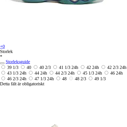
+0
Storlek
*
Storleksguide
39 1/3
40
40 2/3
41 1/3
24h
42
24h
42 2/3
24h
43 1/3
24h
44
24h
44 2/3
24h
45 1/3
24h
46
24h
46 2/3
24h
47 1/3
24h
48
48 2/3
49 1/3
Detta fält är obligatoriskt