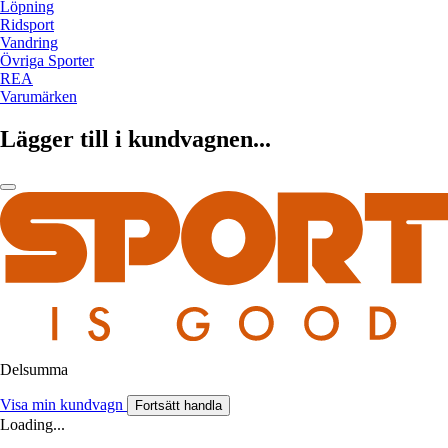
Löpning
Ridsport
Vandring
Övriga Sporter
REA
Varumärken
Lägger till i kundvagnen...
Delsumma
Visa min kundvagn
Fortsätt handla
Loading...