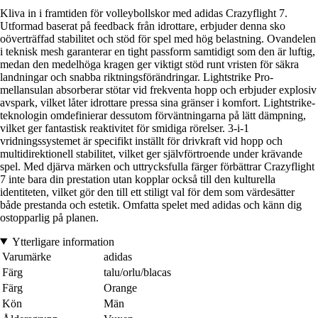
Kliva in i framtiden för volleybollskor med adidas Crazyflight 7.
Utformad baserat på feedback från idrottare, erbjuder denna sko
oöverträffad stabilitet och stöd för spel med hög belastning. Ovandelen
i teknisk mesh garanterar en tight passform samtidigt som den är luftig,
medan den medelhöga kragen ger viktigt stöd runt vristen för säkra
landningar och snabba riktningsförändringar. Lightstrike Pro-
mellansulan absorberar stötar vid frekventa hopp och erbjuder explosiv
avspark, vilket låter idrottare pressa sina gränser i komfort. Lightstrike-
teknologin omdefinierar dessutom förväntningarna på lätt dämpning,
vilket ger fantastisk reaktivitet för smidiga rörelser. 3-i-1
vridningssystemet är specifikt inställt för drivkraft vid hopp och
multidirektionell stabilitet, vilket ger självförtroende under krävande
spel. Med djärva märken och uttrycksfulla färger förbättrar Crazyflight
7 inte bara din prestation utan kopplar också till den kulturella
identiteten, vilket gör den till ett stiligt val för dem som värdesätter
både prestanda och estetik. Omfatta spelet med adidas och känn dig
ostopparlig på planen.
Ytterligare information
Varumärke
adidas
Färg
talu/orlu/blacas
Färg
Orange
Kön
Män