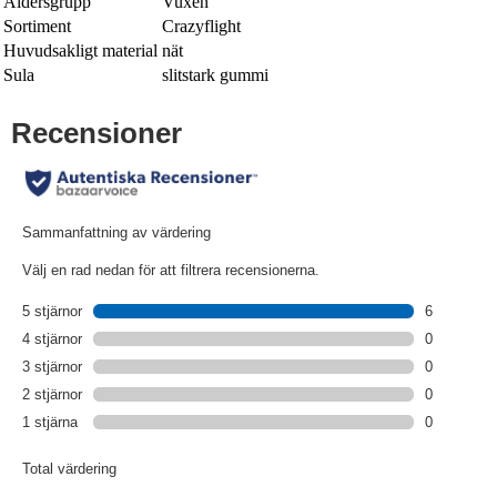
Åldersgrupp
Vuxen
Sortiment
Crazyflight
Huvudsakligt material
nät
Sula
slitstark gummi