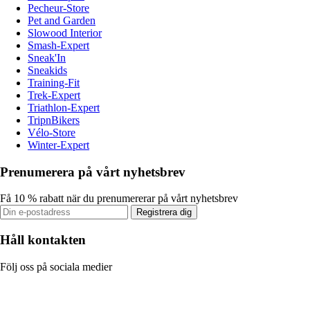
Pecheur-Store
Pet and Garden
Slowood Interior
Smash-Expert
Sneak'In
Sneakids
Training-Fit
Trek-Expert
Triathlon-Expert
TripnBikers
Vélo-Store
Winter-Expert
Prenumerera på vårt nyhetsbrev
Få 10 % rabatt när du prenumererar på vårt nyhetsbrev
Registrera dig
Håll kontakten
Följ oss på sociala medier