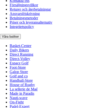
Kontakta oss
Försäljningsvillkor
Returer och återbetalningar
Ansvarsfriskrivning
Betalningsmetoder
Priser och leveransalternativ
Integritetspolicy
Våra butiker
Basket-Center
Daily Bikers
Direct Running
Direct-Volley
Espace Golf
Foot-Store
Galop Store
Golf and co
Handball-Store
House of Rugby
La sellerie de Maé
Made in Paradis
Nauti-wave
On-Fight
Padel-Expert