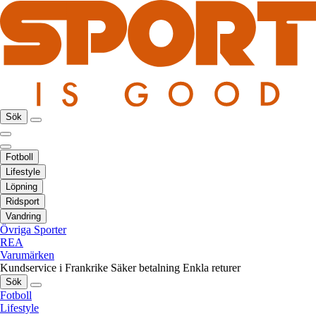
Sök
Fotboll
Lifestyle
Löpning
Ridsport
Vandring
Övriga Sporter
REA
Varumärken
Kundservice i Frankrike
Säker betalning
Enkla returer
Sök
Fotboll
Lifestyle