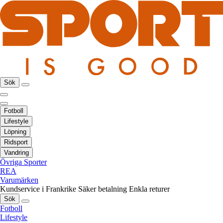
Sök
Fotboll
Lifestyle
Löpning
Ridsport
Vandring
Övriga Sporter
REA
Varumärken
Kundservice i Frankrike
Säker betalning
Enkla returer
Sök
Fotboll
Lifestyle