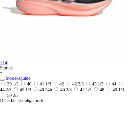
+14
Storlek
*
Storleksguide
39 1/3
40
41 1/3
42
42 2/3
43 1/3
44
44 2/3
45 1/3
46
24h
46 2/3
47 1/3
48
49 1/3
50 2/3
Detta fält är obligatoriskt