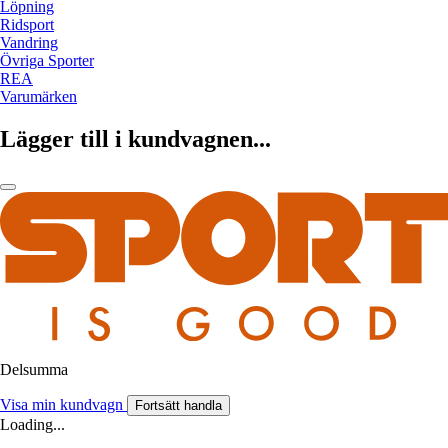
Löpning
Ridsport
Vandring
Övriga Sporter
REA
Varumärken
Lägger till i kundvagnen...
Delsumma
Visa min kundvagn
Fortsätt handla
Loading...