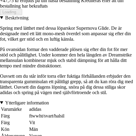
+47,75 kr
erbjuds pa din nasta bestallning
Krediteras efter att din
bestallning har bekraftats
Loading...
Beskrivning
Spring med lätthet med dessa löparskor Supernova Glide. De är
designade med ett lätt mono-mesh överdel som anpassar sig efter din
fot, vilket ger stöd och en luftig känsla.
På ovansidan formar den vadderade plösen sig efter din fot för mer
stöd och pålitlighet. Under kommer den hela längden av Dreamstrike
mellansulan kombinerar mjuk och stabil dämpning för att hålla ditt
tempo med mindre distraktioner.
Oavsett om du står inför torra eller fuktiga förhållanden erbjuder den
transparenta gummisulan ett pålitligt grepp, så att du kan röra dig med
lätthet. Oavsett din dagens löpning, snöra på dig dessa stiliga skor
adidas och spring på vägen med självförtroende och stil.
Ytterligare information
Varumärke
adidas
Färg
ftwwht/svart/halsil
Färg
Vit
Kön
Män
Åldersgrupp
Vuxen