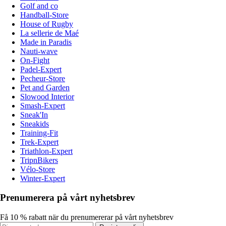
Golf and co
Handball-Store
House of Rugby
La sellerie de Maé
Made in Paradis
Nauti-wave
On-Fight
Padel-Expert
Pecheur-Store
Pet and Garden
Slowood Interior
Smash-Expert
Sneak'In
Sneakids
Training-Fit
Trek-Expert
Triathlon-Expert
TripnBikers
Vélo-Store
Winter-Expert
Prenumerera på vårt nyhetsbrev
Få 10 % rabatt när du prenumererar på vårt nyhetsbrev