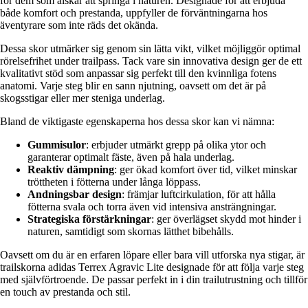
för dem som älskar att springa i naturen. Designade för att erbjuda
både komfort och prestanda, uppfyller de förväntningarna hos
äventyrare som inte räds det okända.
Dessa skor utmärker sig genom sin lätta vikt, vilket möjliggör optimal
rörelsefrihet under trailpass. Tack vare sin innovativa design ger de ett
kvalitativt stöd som anpassar sig perfekt till den kvinnliga fotens
anatomi. Varje steg blir en sann njutning, oavsett om det är på
skogsstigar eller mer steniga underlag.
Bland de viktigaste egenskaperna hos dessa skor kan vi nämna:
Gummisulor
: erbjuder utmärkt grepp på olika ytor och
garanterar optimalt fäste, även på hala underlag.
Reaktiv dämpning
: ger ökad komfort över tid, vilket minskar
tröttheten i fötterna under långa löppass.
Andningsbar design
: främjar luftcirkulation, för att hålla
fötterna svala och torra även vid intensiva ansträngningar.
Strategiska förstärkningar
: ger överlägset skydd mot hinder i
naturen, samtidigt som skornas lätthet bibehålls.
Oavsett om du är en erfaren löpare eller bara vill utforska nya stigar, är
trailskorna adidas Terrex Agravic Lite designade för att följa varje steg
med självförtroende. De passar perfekt in i din trailutrustning och tillför
en touch av prestanda och stil.