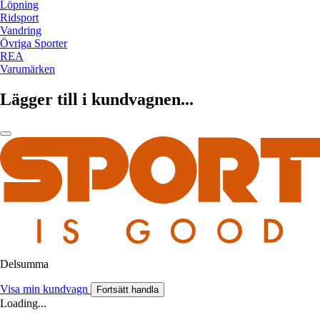
Löpning
Ridsport
Vandring
Övriga Sporter
REA
Varumärken
Lägger till i kundvagnen...
Delsumma
Visa min kundvagn
Fortsätt handla
Loading...