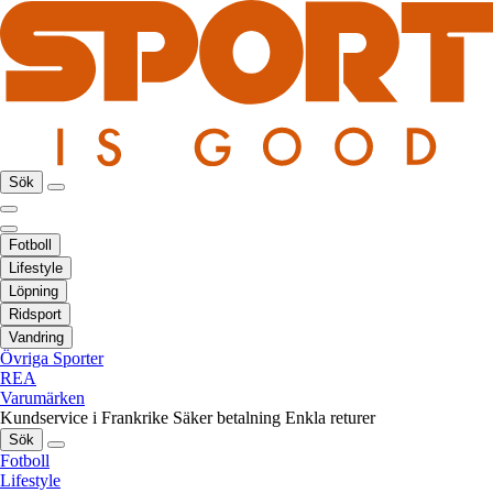
Sök
Fotboll
Lifestyle
Löpning
Ridsport
Vandring
Övriga Sporter
REA
Varumärken
Kundservice i Frankrike
Säker betalning
Enkla returer
Sök
Fotboll
Lifestyle