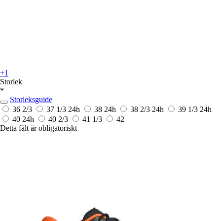
+1
Storlek
*
Storleksguide
36 2/3
37 1/3
24h
38
24h
38 2/3
24h
39 1/3
24h
40
24h
40 2/3
41 1/3
42
Detta fält är obligatoriskt