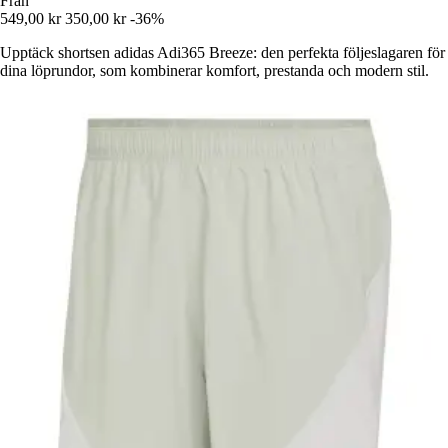
Från
549,00 kr
350,00 kr
-36%
Upptäck shortsen adidas Adi365 Breeze: den perfekta följeslagaren för
dina löprundor, som kombinerar komfort, prestanda och modern stil.