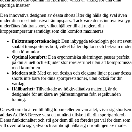
sportiga insatser.
Den innovativa designen av dessa shorts låter dig hålla dig sval även
under dina mest intensiva träningspass. Tack vare deras innovativa tyg
underlättas fukttransport, vilket hjälper till att reglera din
kroppstemperatur samtidigt som din komfort maximeras.
Fukttransportteknologi:
Den inbyggda teknologin gör att svett
snabbt transporteras bort, vilket håller dig torr och bekväm under
dina löprundor.
Optimal komfort:
Den ergonomiska skärningen passar perfekt
på din siluett och erbjuder stor rörelsefrihet utan att kompromissa
med komforten.
Modern stil:
Med en ren design och eleganta linjer passar dessa
shorts inte bara för dina sportprestationer, utan också för din
vardag.
Hållbarhet:
Tillverkade av högkvalitativa material, är de
designade för att klara av påfrestningarna från regelbunden
träning.
Oavsett om du är en tillfällig löpare eller en van atlet, visar sig shortsen
adidas Adi365 Breeze vara ett utmärkt tillskott till din sportgarderob.
Deras funktionalitet och stil gör dem till ett föredraget val för dem som
vill överträffa sig själva och samtidigt hålla sig i frontlinjen av mode.