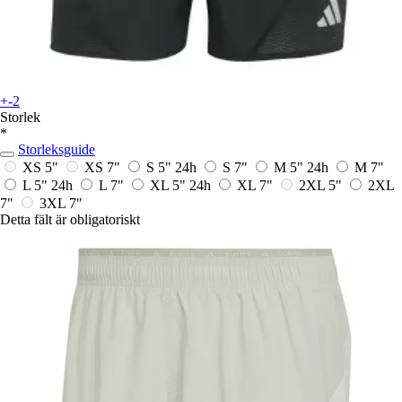
+-2
Storlek
*
Storleksguide
XS 5"
XS 7"
S 5"
24h
S 7"
M 5"
24h
M 7"
L 5"
24h
L 7"
XL 5"
24h
XL 7"
2XL 5"
2XL
7"
3XL 7"
Detta fält är obligatoriskt