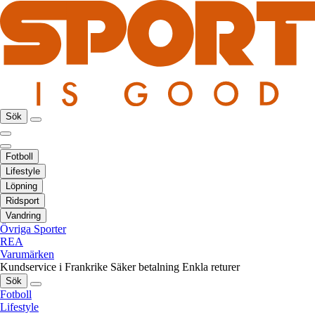
Sök
Fotboll
Lifestyle
Löpning
Ridsport
Vandring
Övriga Sporter
REA
Varumärken
Kundservice i Frankrike
Säker betalning
Enkla returer
Sök
Fotboll
Lifestyle