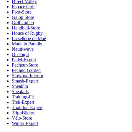
Direct-Volley
Espace Golf
Foot-Store
Galop Store
Golf and co
Handball-Store
House of Rugby
La sellerie de Maé
Made in Paradis
Nauti-wave
On-Fight
Padel-Expert
Pecheur-Store
Pet and Garden
Slowood Interior
Smash-Expert
Sneak'In
Sneakids
Training-Fit
Trek-Expert
Triathlon-Expert
TripnBikers
Vélo-Store
Winter-Expert