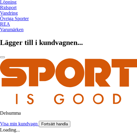
Löpning
Ridsport
Vandring
Övriga Sporter
REA
Varumärken
Lägger till i kundvagnen...
Delsumma
Visa min kundvagn
Fortsätt handla
Loading...