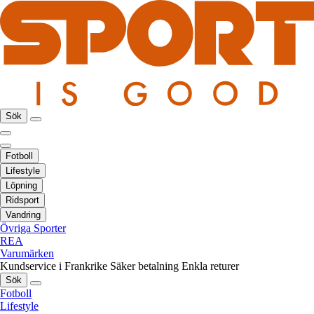
Sök
Fotboll
Lifestyle
Löpning
Ridsport
Vandring
Övriga Sporter
REA
Varumärken
Kundservice i Frankrike
Säker betalning
Enkla returer
Sök
Fotboll
Lifestyle