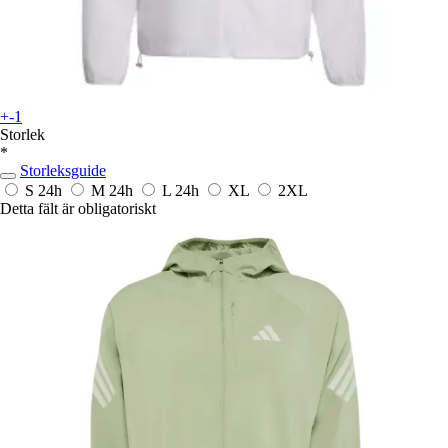
+-1
Storlek
*
Storleksguide
S
24h
M
24h
L
24h
XL
2XL
Detta fält är obligatoriskt