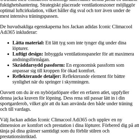
fuktighetshantering. Strategiskt placerade ventilationszoner möjliggör
optimal luftcirkulation, vilket håller dig sval och torr även under de
mest intensiva träningspassen.
De huvudsakliga egenskaperna hos Jackan adidas Iconic Climacool
Adi365 inkluderar:
Lätta material:
Ett lätt tyg som inte tynger dig under dina
löpturer.
Luftigt design:
Inbyggda ventilationspaneler för att maximera
andningsförmågan.
Skräddarsydd passform:
En ergonomisk passform som
anpassar sig till kroppen för ökad komfort.
Reflekterande detaljer:
Reflekterande element för bättre
synlighet när du springer i skymningen.
Oavsett om du är en nybörjarlöpare eller en erfaren atlet, uppfyller
denna jacka kraven för löpning. Dess rena stil passar lätt in i din
sportgarderob, vilket gör att du kan använda den både under träning
och till vardags.
Välj Jackan adidas Iconic Climacool Adi365 och upplev en ny
dimension av komfort och prestation i dina löpturer. Förbered dig på att
tänja på dina gränser samtidigt som du förblir stilren och
prestationsinriktad.