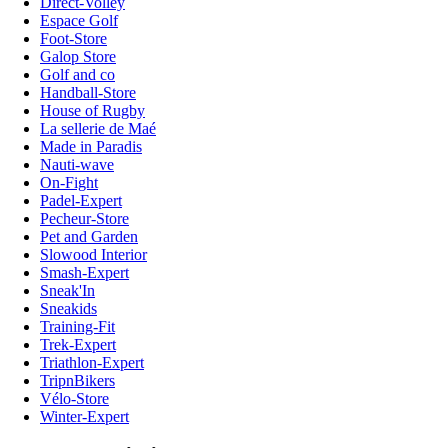
Direct-Volley
Espace Golf
Foot-Store
Galop Store
Golf and co
Handball-Store
House of Rugby
La sellerie de Maé
Made in Paradis
Nauti-wave
On-Fight
Padel-Expert
Pecheur-Store
Pet and Garden
Slowood Interior
Smash-Expert
Sneak'In
Sneakids
Training-Fit
Trek-Expert
Triathlon-Expert
TripnBikers
Vélo-Store
Winter-Expert