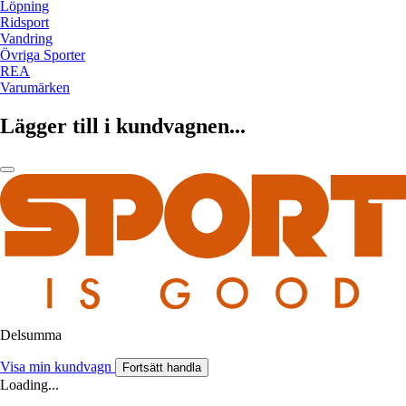
Löpning
Ridsport
Vandring
Övriga Sporter
REA
Varumärken
Lägger till i kundvagnen...
Delsumma
Visa min kundvagn
Fortsätt handla
Loading...