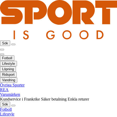
Sök
Fotboll
Lifestyle
Löpning
Ridsport
Vandring
Övriga Sporter
REA
Varumärken
Kundservice i Frankrike
Säker betalning
Enkla returer
Sök
Fotboll
Lifestyle