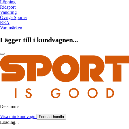
Löpning
Ridsport
Vandring
Övriga Sporter
REA
Varumärken
Lägger till i kundvagnen...
Delsumma
Visa min kundvagn
Fortsätt handla
Loading...