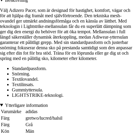
Beskrivning
Välj Adizero Pacer, som är designad för hastighet, komfort, vägar och
för att hjälpa dig framåt med självförtroende. Den tekniska mesh-
ovandel ger utmärkt andningsförmåga och en känsla av lätthet. Med
teknologin i Lightstrike-mellansulan får du en superlätt dämpning som
ger dig den energi du behöver för att öka tempot. Mellansulan i full
längd säkerställer dynamisk återkoppling, medan Adiwear-yttersulan
garanterar ett pålitligt grepp. Med sin standardpassform och justerbar
snörning fokuserar denna sko på prestanda samtidigt som den anpassar
sig efter din fot för bra stöd. Träna för en löprunda eller ge dig ut och
spring med en pålitlig sko, kilometer efter kilometer.
Standardpassform.
Snörning.
Textilovandel.
Textilinsats.
Gummiyttersula.
LIGHTSTRIKE-teknologi.
Ytterligare information
Varumärke
adidas
Färg
gretwo/lucred/halsil
Färg
Grå
Kön
Män