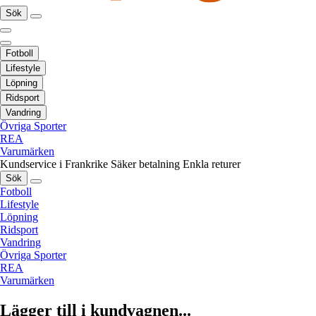
Sök
Fotboll
Lifestyle
Löpning
Ridsport
Vandring
Övriga Sporter
REA
Varumärken
Kundservice i Frankrike
Säker betalning
Enkla returer
Sök
Fotboll
Lifestyle
Löpning
Ridsport
Vandring
Övriga Sporter
REA
Varumärken
Lägger till i kundvagnen...