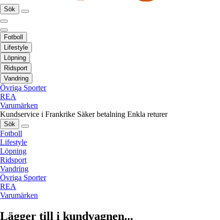
Sök
Fotboll
Lifestyle
Löpning
Ridsport
Vandring
Övriga Sporter
REA
Varumärken
Kundservice i Frankrike
Säker betalning
Enkla returer
Sök
Fotboll
Lifestyle
Löpning
Ridsport
Vandring
Övriga Sporter
REA
Varumärken
Lägger till i kundvagnen...