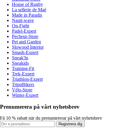
House of Rugby
La sellerie de Maé
Made in Paradis
Nauti-wave
On-Fight
Padel-Expert
Pecheur-Store
Pet and Garden
Slowood Interior
Smash-Expert
Sneak'In
Sneakids
Training-Fit
Trek-Expert
Triathlon-Expert
TripnBikers
Vélo-Store
Winter-Expert
Prenumerera på vårt nyhetsbrev
Få 10 % rabatt när du prenumererar på vårt nyhetsbrev
Registrera dig