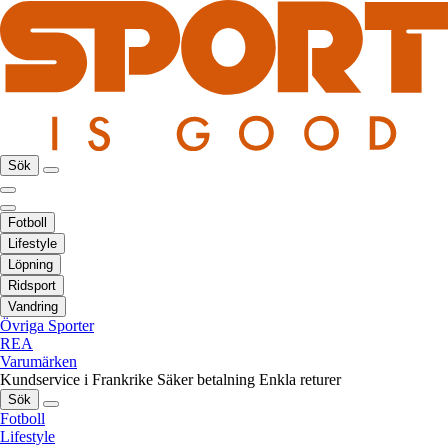
Sök
Fotboll
Lifestyle
Löpning
Ridsport
Vandring
Övriga Sporter
REA
Varumärken
Kundservice i Frankrike
Säker betalning
Enkla returer
Sök
Fotboll
Lifestyle