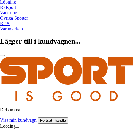
Löpning
Ridsport
Vandring
Övriga Sporter
REA
Varumärken
Lägger till i kundvagnen...
Delsumma
Visa min kundvagn
Fortsätt handla
Loading...