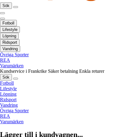
Sök
Fotboll
Lifestyle
Löpning
Ridsport
Vandring
Övriga Sporter
REA
Varumärken
Kundservice i Frankrike
Säker betalning
Enkla returer
Sök
Fotboll
Lifestyle
Löpning
Ridsport
Vandring
Övriga Sporter
REA
Varumärken
Lägger till i kundvagnen...