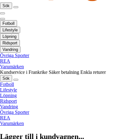
Sök
Fotboll
Lifestyle
Löpning
Ridsport
Vandring
Övriga Sporter
REA
Varumärken
Kundservice i Frankrike
Säker betalning
Enkla returer
Sök
Fotboll
Lifestyle
Löpning
Ridsport
Vandring
Övriga Sporter
REA
Varumärken
Lägger till i kundvagnen...