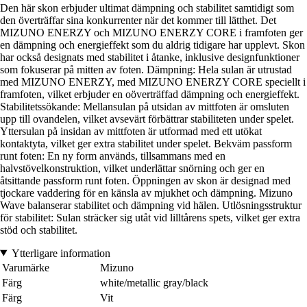
Den här skon erbjuder ultimat dämpning och stabilitet samtidigt som
den överträffar sina konkurrenter när det kommer till lätthet. Det
MIZUNO ENERZY och MIZUNO ENERZY CORE i framfoten ger
en dämpning och energieffekt som du aldrig tidigare har upplevt. Skon
har också designats med stabilitet i åtanke, inklusive designfunktioner
som fokuserar på mitten av foten. Dämpning: Hela sulan är utrustad
med MIZUNO ENERZY, med MIZUNO ENERZY CORE speciellt i
framfoten, vilket erbjuder en oöverträffad dämpning och energieffekt.
Stabilitetssökande: Mellansulan på utsidan av mittfoten är omsluten
upp till ovandelen, vilket avsevärt förbättrar stabiliteten under spelet.
Yttersulan på insidan av mittfoten är utformad med ett utökat
kontaktyta, vilket ger extra stabilitet under spelet. Bekväm passform
runt foten: En ny form används, tillsammans med en
halvstövelkonstruktion, vilket underlättar snörning och ger en
åtsittande passform runt foten. Öppningen av skon är designad med
tjockare vaddering för en känsla av mjukhet och dämpning. Mizuno
Wave balanserar stabilitet och dämpning vid hälen. Utlösningsstruktur
för stabilitet: Sulan sträcker sig utåt vid lilltårens spets, vilket ger extra
stöd och stabilitet.
Ytterligare information
Varumärke
Mizuno
Färg
white/metallic gray/black
Färg
Vit