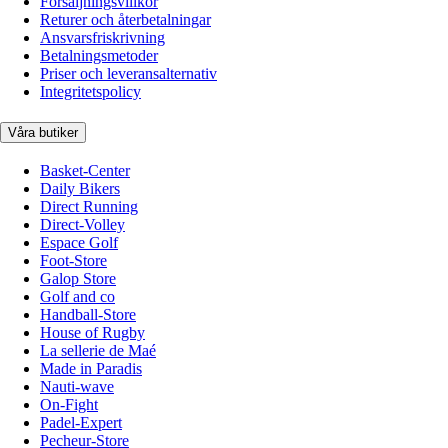
Försäljningsvillkor
Returer och återbetalningar
Ansvarsfriskrivning
Betalningsmetoder
Priser och leveransalternativ
Integritetspolicy
Våra butiker
Basket-Center
Daily Bikers
Direct Running
Direct-Volley
Espace Golf
Foot-Store
Galop Store
Golf and co
Handball-Store
House of Rugby
La sellerie de Maé
Made in Paradis
Nauti-wave
On-Fight
Padel-Expert
Pecheur-Store