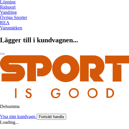
Löpning
Ridsport
Vandring
Övriga Sporter
REA
Varumärken
Lägger till i kundvagnen...
Delsumma
Visa min kundvagn
Fortsätt handla
Loading...