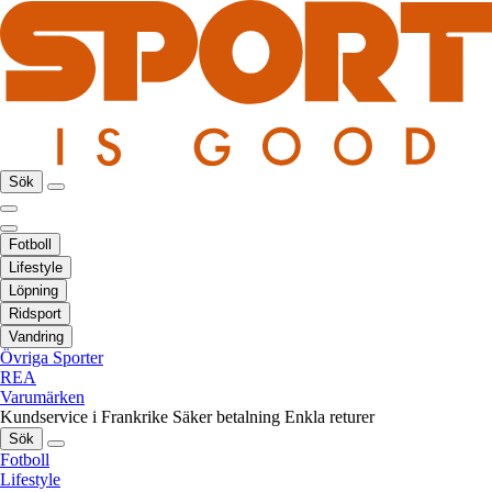
Sök
Fotboll
Lifestyle
Löpning
Ridsport
Vandring
Övriga Sporter
REA
Varumärken
Kundservice i Frankrike
Säker betalning
Enkla returer
Sök
Fotboll
Lifestyle