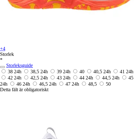
+4
Storlek
*
Storleksguide
38
24h
38,5
24h
39
24h
40
40,5
24h
41
24h
42
24h
42,5
24h
43
24h
44
24h
44,5
24h
45
24h
46
24h
46,5
24h
47
24h
48,5
50
Detta fält är obligatoriskt