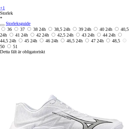
+1
Storlek
*
Storleksguide
36
37
38
24h
38,5
24h
39
24h
40
24h
40,5
24h
41
24h
42
24h
42,5
24h
43
24h
44
24h
44,5
24h
45
24h
46
24h
46,5
24h
47
24h
48,5
50
51
Detta fält är obligatoriskt