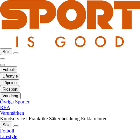
Sök
Fotboll
Lifestyle
Löpning
Ridsport
Vandring
Övriga Sporter
REA
Varumärken
Kundservice i Frankrike
Säker betalning
Enkla returer
Sök
Fotboll
Lifestyle