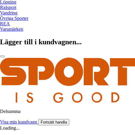
Löpning
Ridsport
Vandring
Övriga Sporter
REA
Varumärken
Lägger till i kundvagnen...
Delsumma
Visa min kundvagn
Fortsätt handla
Loading...