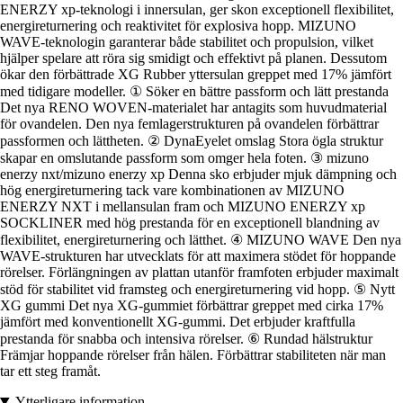
ENERZY xp-teknologi i innersulan, ger skon exceptionell flexibilitet,
energireturnering och reaktivitet för explosiva hopp. MIZUNO
WAVE-teknologin garanterar både stabilitet och propulsion, vilket
hjälper spelare att röra sig smidigt och effektivt på planen. Dessutom
ökar den förbättrade XG Rubber yttersulan greppet med 17% jämfört
med tidigare modeller. ① Söker en bättre passform och lätt prestanda
Det nya RENO WOVEN-materialet har antagits som huvudmaterial
för ovandelen. Den nya femlagerstrukturen på ovandelen förbättrar
passformen och lättheten. ② DynaEyelet omslag Stora ögla struktur
skapar en omslutande passform som omger hela foten. ③ mizuno
enerzy nxt/mizuno enerzy xp Denna sko erbjuder mjuk dämpning och
hög energireturnering tack vare kombinationen av MIZUNO
ENERZY NXT i mellansulan fram och MIZUNO ENERZY xp
SOCKLINER med hög prestanda för en exceptionell blandning av
flexibilitet, energireturnering och lätthet. ④ MIZUNO WAVE Den nya
WAVE-strukturen har utvecklats för att maximera stödet för hoppande
rörelser. Förlängningen av plattan utanför framfoten erbjuder maximalt
stöd för stabilitet vid framsteg och energireturnering vid hopp. ⑤ Nytt
XG gummi Det nya XG-gummiet förbättrar greppet med cirka 17%
jämfört med konventionellt XG-gummi. Det erbjuder kraftfulla
prestanda för snabba och intensiva rörelser. ⑥ Rundad hälstruktur
Främjar hoppande rörelser från hälen. Förbättrar stabiliteten när man
tar ett steg framåt.
Ytterligare information