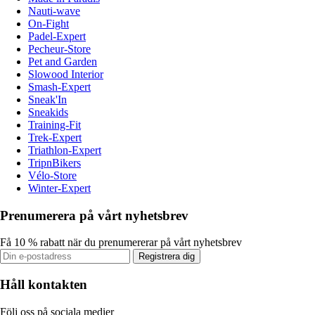
Nauti-wave
On-Fight
Padel-Expert
Pecheur-Store
Pet and Garden
Slowood Interior
Smash-Expert
Sneak'In
Sneakids
Training-Fit
Trek-Expert
Triathlon-Expert
TripnBikers
Vélo-Store
Winter-Expert
Prenumerera på vårt nyhetsbrev
Få 10 % rabatt när du prenumererar på vårt nyhetsbrev
Registrera dig
Håll kontakten
Följ oss på sociala medier