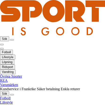
Sök
Fotboll
Lifestyle
Löpning
Ridsport
Vandring
Övriga Sporter
REA
Varumärken
Kundservice i Frankrike
Säker betalning
Enkla returer
Sök
Fotboll
Lifestyle