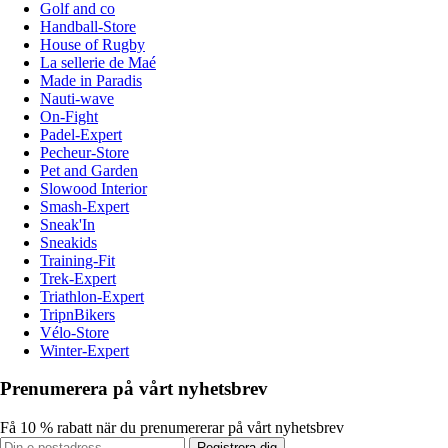
Golf and co
Handball-Store
House of Rugby
La sellerie de Maé
Made in Paradis
Nauti-wave
On-Fight
Padel-Expert
Pecheur-Store
Pet and Garden
Slowood Interior
Smash-Expert
Sneak'In
Sneakids
Training-Fit
Trek-Expert
Triathlon-Expert
TripnBikers
Vélo-Store
Winter-Expert
Prenumerera på vårt nyhetsbrev
Få 10 % rabatt när du prenumererar på vårt nyhetsbrev
Registrera dig