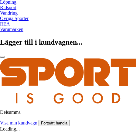
Löpning
Ridsport
Vandring
Övriga Sporter
REA
Varumärken
Lägger till i kundvagnen...
Delsumma
Visa min kundvagn
Fortsätt handla
Loading...