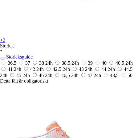
+2
Storlek
*
Storleksguide
36,5
37
38
24h
38,5
24h
39
40
40,5
24h
41
24h
42
24h
42,5
24h
43
24h
44
24h
44,5
24h
45
24h
46
24h
46,5
24h
47
24h
48,5
50
Detta fält är obligatoriskt