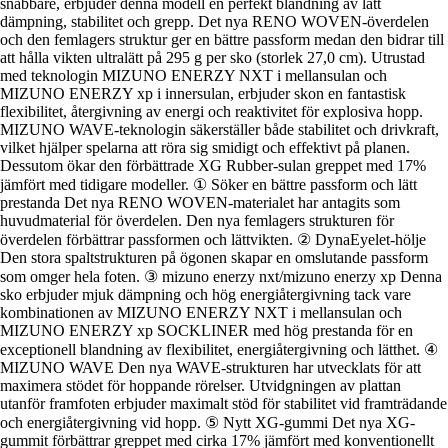
snabbare, erbjuder denna modell en perfekt blandning av lätt
dämpning, stabilitet och grepp. Det nya RENO WOVEN-överdelen
och den femlagers struktur ger en bättre passform medan den bidrar till
att hålla vikten ultralätt på 295 g per sko (storlek 27,0 cm). Utrustad
med teknologin MIZUNO ENERZY NXT i mellansulan och
MIZUNO ENERZY xp i innersulan, erbjuder skon en fantastisk
flexibilitet, återgivning av energi och reaktivitet för explosiva hopp.
MIZUNO WAVE-teknologin säkerställer både stabilitet och drivkraft,
vilket hjälper spelarna att röra sig smidigt och effektivt på planen.
Dessutom ökar den förbättrade XG Rubber-sulan greppet med 17%
jämfört med tidigare modeller. ① Söker en bättre passform och lätt
prestanda Det nya RENO WOVEN-materialet har antagits som
huvudmaterial för överdelen. Den nya femlagers strukturen för
överdelen förbättrar passformen och lättvikten. ② DynaEyelet-hölje
Den stora spaltstrukturen på ögonen skapar en omslutande passform
som omger hela foten. ③ mizuno enerzy nxt/mizuno enerzy xp Denna
sko erbjuder mjuk dämpning och hög energiåtergivning tack vare
kombinationen av MIZUNO ENERZY NXT i mellansulan och
MIZUNO ENERZY xp SOCKLINER med hög prestanda för en
exceptionell blandning av flexibilitet, energiåtergivning och lätthet. ④
MIZUNO WAVE Den nya WAVE-strukturen har utvecklats för att
maximera stödet för hoppande rörelser. Utvidgningen av plattan
utanför framfoten erbjuder maximalt stöd för stabilitet vid framträdande
och energiåtergivning vid hopp. ⑤ Nytt XG-gummi Det nya XG-
gummit förbättrar greppet med cirka 17% jämfört med konventionellt