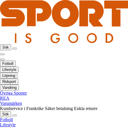
Sök
Fotboll
Lifestyle
Löpning
Ridsport
Vandring
Övriga Sporter
REA
Varumärken
Kundservice i Frankrike
Säker betalning
Enkla returer
Sök
Fotboll
Lifestyle