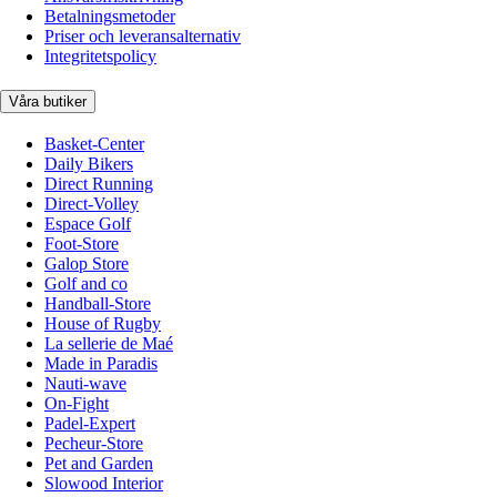
Betalningsmetoder
Priser och leveransalternativ
Integritetspolicy
Våra butiker
Basket-Center
Daily Bikers
Direct Running
Direct-Volley
Espace Golf
Foot-Store
Galop Store
Golf and co
Handball-Store
House of Rugby
La sellerie de Maé
Made in Paradis
Nauti-wave
On-Fight
Padel-Expert
Pecheur-Store
Pet and Garden
Slowood Interior