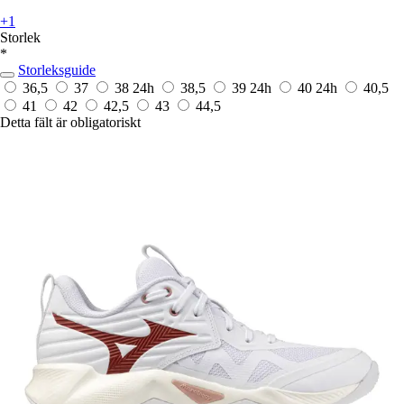
+1
Storlek
*
Storleksguide
36,5
37
38
24h
38,5
39
24h
40
24h
40,5
41
42
42,5
43
44,5
Detta fält är obligatoriskt