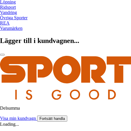
Löpning
Ridsport
Vandring
Övriga Sporter
REA
Varumärken
Lägger till i kundvagnen...
Delsumma
Visa min kundvagn
Fortsätt handla
Loading...