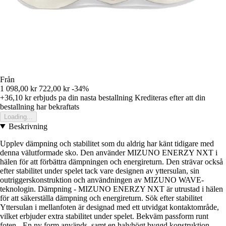
Från
1 098,00 kr
722,00 kr
-34%
+36,10 kr
erbjuds pa din nasta bestallning
Krediteras efter att din
bestallning har bekraftats
Loading...
Beskrivning
Upplev dämpning och stabilitet som du aldrig har känt tidigare med
denna välutformade sko. Den använder MIZUNO ENERZY NXT i
hälen för att förbättra dämpningen och energireturn. Den strävar också
efter stabilitet under spelet tack vare designen av yttersulan, sin
outriggerskonstruktion och användningen av MIZUNO WAVE-
teknologin. Dämpning - MIZUNO ENERZY NXT är utrustad i hälen
för att säkerställa dämpning och energireturn. Sök efter stabilitet
Yttersulan i mellanfoten är designad med ett utvidgat kontaktområde,
vilket erbjuder extra stabilitet under spelet. Bekväm passform runt
foten - En ny form används, samt en halvhögt byggd konstruktion,