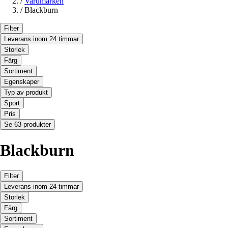
/
Varumärken
/
Blackburn
Filter
Leverans inom 24 timmar
Storlek
Färg
Sortiment
Egenskaper
Typ av produkt
Sport
Pris
Se 63 produkter
Blackburn
Filter
Leverans inom 24 timmar
Storlek
Färg
Sortiment