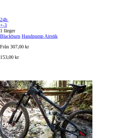
24h
+-3
1 färger
Blackburn
Handpump Airstik
Från
307,00 kr
153,00 kr