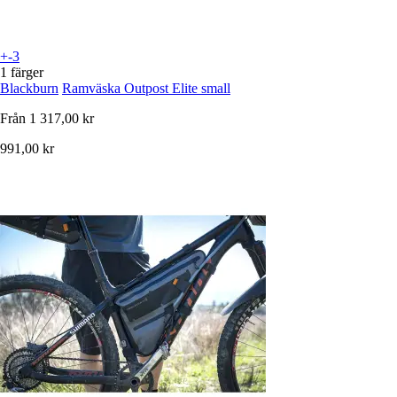
+-3
1 färger
Blackburn
Ramväska Outpost Elite small
Från
1 317,00 kr
991,00 kr