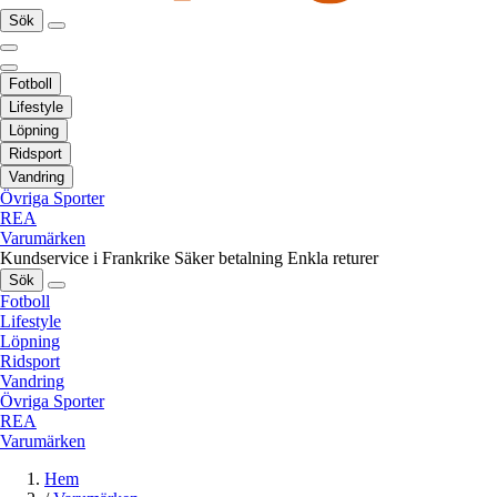
Sök
Fotboll
Lifestyle
Löpning
Ridsport
Vandring
Övriga Sporter
REA
Varumärken
Kundservice i Frankrike
Säker betalning
Enkla returer
Sök
Fotboll
Lifestyle
Löpning
Ridsport
Vandring
Övriga Sporter
REA
Varumärken
Hem