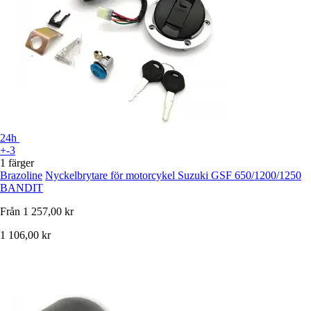
24h
+-3
1 färger
Brazoline
Nyckelbrytare för motorcykel Suzuki GSF 650/1200/1250
BANDIT
Från
1 257,00 kr
1 106,00 kr