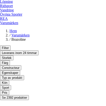
Löpning
Ridsport
Vandring
Övriga Sporter
REA
Varumärken
Hem
/
Varumärken
/
Brazoline
Filter
Leverans inom 24 timmar
Storlek
Färg
Constructeur
Egenskaper
Typ av produkt
Kön
Sport
Pris
Se 2392 produkter