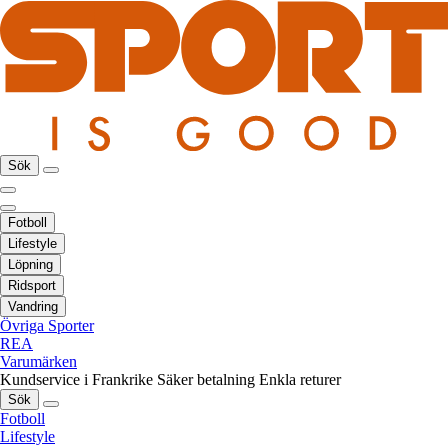
Sök
Fotboll
Lifestyle
Löpning
Ridsport
Vandring
Övriga Sporter
REA
Varumärken
Kundservice i Frankrike
Säker betalning
Enkla returer
Sök
Fotboll
Lifestyle