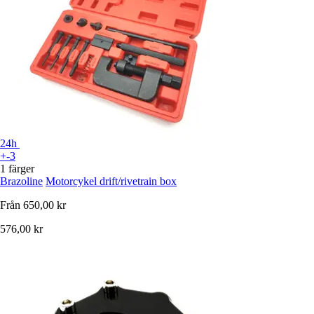
24h
+-3
1 färger
Brazoline
Motorcykel drift/rivetrain box
Från
650,00 kr
576,00 kr