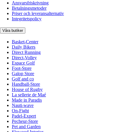
Ansvarsfriskrivning
Betalningsmetoder
Priser och leveransalternativ
Integritetspolicy
Våra butiker
Basket-Center
Daily Bikers
Direct Running
Direct-Volley
Espace Golf
Foot-Store
Galop Store
Golf and co
Handball-Store
House of Rugby
La sellerie de Maé
Made in Paradis
Nauti-wave
On-Fight
Padel-Expert
Pecheur-Store
Pet and Garden
Slowood Interior