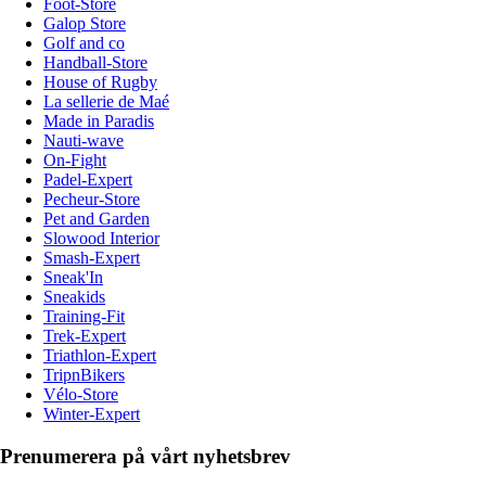
Foot-Store
Galop Store
Golf and co
Handball-Store
House of Rugby
La sellerie de Maé
Made in Paradis
Nauti-wave
On-Fight
Padel-Expert
Pecheur-Store
Pet and Garden
Slowood Interior
Smash-Expert
Sneak'In
Sneakids
Training-Fit
Trek-Expert
Triathlon-Expert
TripnBikers
Vélo-Store
Winter-Expert
Prenumerera på vårt nyhetsbrev