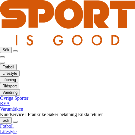
Sök
Fotboll
Lifestyle
Löpning
Ridsport
Vandring
Övriga Sporter
REA
Varumärken
Kundservice i Frankrike
Säker betalning
Enkla returer
Sök
Fotboll
Lifestyle