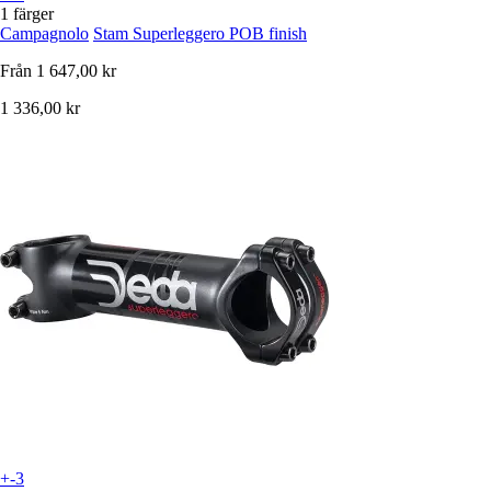
1 färger
Campagnolo
Stam Superleggero POB finish
Från
1 647,00 kr
1 336,00 kr
+-3