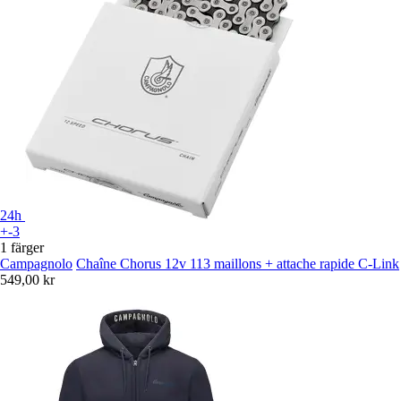
24h
+-3
1 färger
Campagnolo
Chaîne Chorus 12v 113 maillons + attache rapide C-Link
549,00 kr