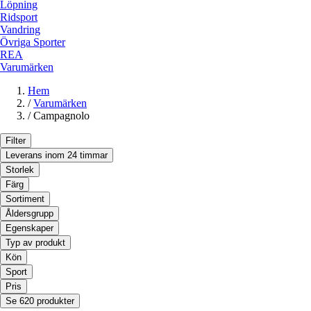
Löpning
Ridsport
Vandring
Övriga Sporter
REA
Varumärken
Hem
/
Varumärken
/
Campagnolo
Filter
Leverans inom 24 timmar
Storlek
Färg
Sortiment
Åldersgrupp
Egenskaper
Typ av produkt
Kön
Sport
Pris
Se 620 produkter