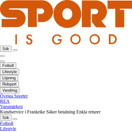
Sök
Fotboll
Lifestyle
Löpning
Ridsport
Vandring
Övriga Sporter
REA
Varumärken
Kundservice i Frankrike
Säker betalning
Enkla returer
Sök
Fotboll
Lifestyle