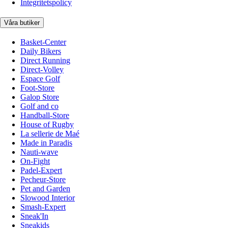
Integritetspolicy
Våra butiker
Basket-Center
Daily Bikers
Direct Running
Direct-Volley
Espace Golf
Foot-Store
Galop Store
Golf and co
Handball-Store
House of Rugby
La sellerie de Maé
Made in Paradis
Nauti-wave
On-Fight
Padel-Expert
Pecheur-Store
Pet and Garden
Slowood Interior
Smash-Expert
Sneak'In
Sneakids