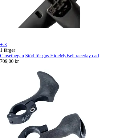
+-3
1 färger
Closethegap
Stöd för gps HideMyBell raceday cad
709,00 kr