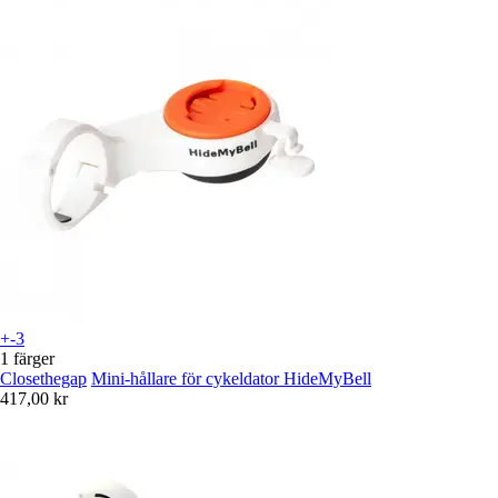
+-3
1 färger
Closethegap
Mini-hållare för cykeldator HideMyBell
417,00 kr