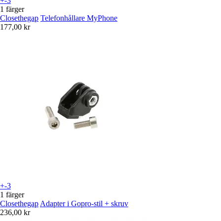
+-3
1 färger
Closethegap
Telefonhållare MyPhone
177,00 kr
+-3
1 färger
Closethegap
Adapter i Gopro-stil + skruv
236,00 kr