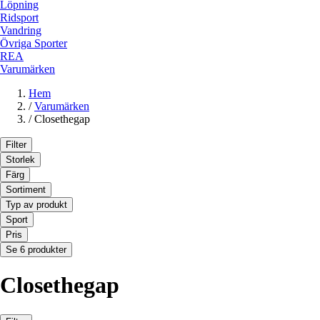
Löpning
Ridsport
Vandring
Övriga Sporter
REA
Varumärken
Hem
/
Varumärken
/
Closethegap
Filter
Storlek
Färg
Sortiment
Typ av produkt
Sport
Pris
Se 6 produkter
Closethegap