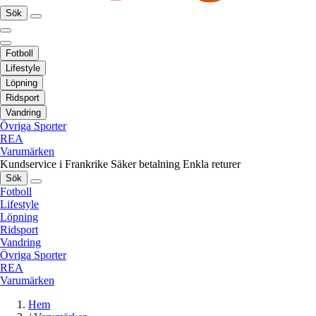
Sök
Fotboll
Lifestyle
Löpning
Ridsport
Vandring
Övriga Sporter
REA
Varumärken
Kundservice i Frankrike
Säker betalning
Enkla returer
Sök
Fotboll
Lifestyle
Löpning
Ridsport
Vandring
Övriga Sporter
REA
Varumärken
Hem