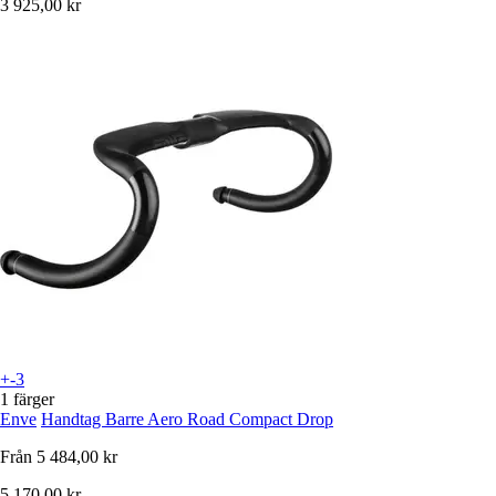
3 925,00 kr
+-3
1 färger
Enve
Handtag Barre Aero Road Compact Drop
Från
5 484,00 kr
5 170,00 kr