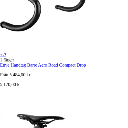
+-3
1 färger
Enve
Handtag Barre Aero Road Compact Drop
Från
5 484,00 kr
5 170,00 kr