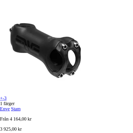
+-3
1 färger
Enve
Stam
Från
4 164,00 kr
3 925,00 kr