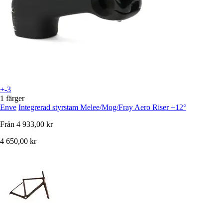
+-3
1 färger
Enve
Integrerad styrstam Melee/Mog/Fray Aero Riser +12°
Från
4 933,00 kr
4 650,00 kr