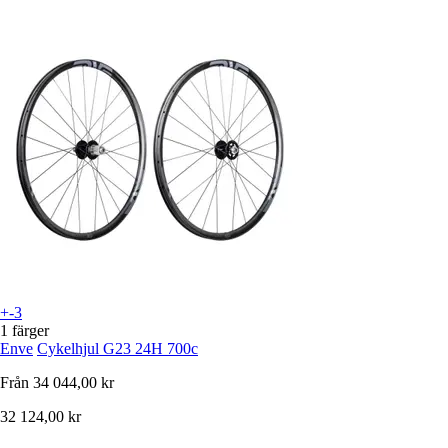
+-3
1 färger
Enve
Cykelhjul G23 24H 700c
Från
34 044,00 kr
32 124,00 kr