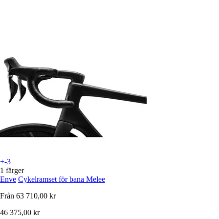
+-3
1 färger
Enve
Cykelramset för bana Melee
Från
63 710,00 kr
46 375,00 kr