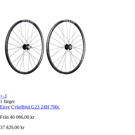
+-3
1 färger
Enve
Cykelhjul G23 24H 700c
Från
40 086,00 kr
37 820,00 kr