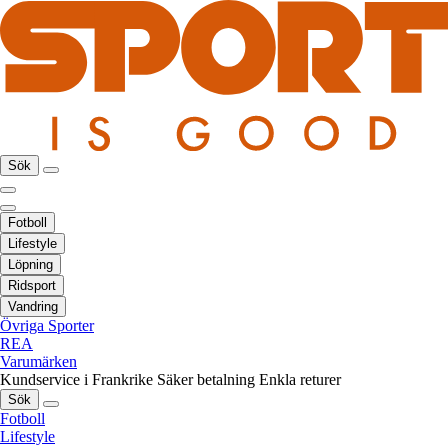
Sök
Fotboll
Lifestyle
Löpning
Ridsport
Vandring
Övriga Sporter
REA
Varumärken
Kundservice i Frankrike
Säker betalning
Enkla returer
Sök
Fotboll
Lifestyle