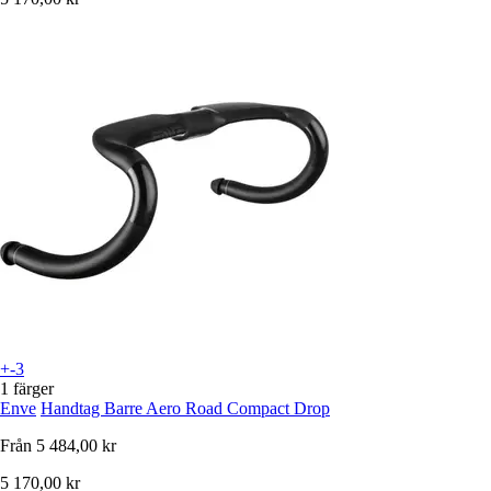
+-3
1 färger
Enve
Handtag Barre Aero Road Compact Drop
Från
5 484,00 kr
5 170,00 kr