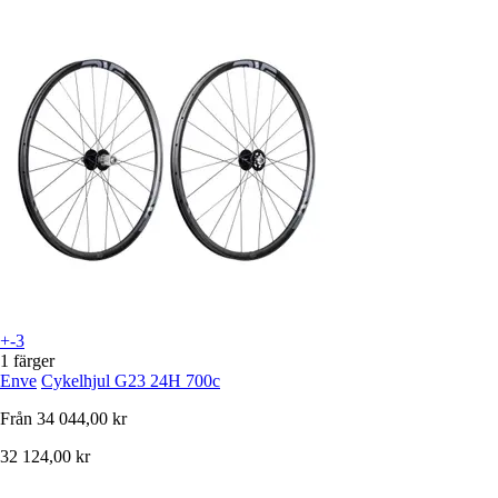
+-3
1 färger
Enve
Cykelhjul G23 24H 700c
Från
34 044,00 kr
32 124,00 kr