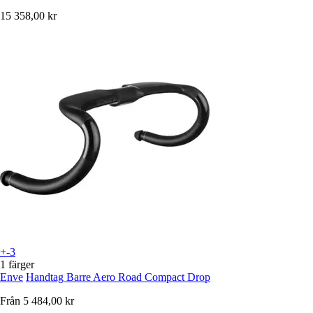
15 358,00 kr
+-3
1 färger
Enve
Handtag Barre Aero Road Compact Drop
Från
5 484,00 kr