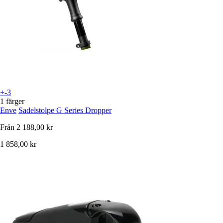
+-3
1 färger
Enve
Sadelstolpe G Series Dropper
Från
2 188,00 kr
1 858,00 kr