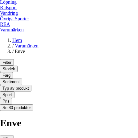
Löpning
Ridsport
Vandring
Övriga Sporter
REA
Varumärken
Hem
/
Varumärken
/
Enve
Filter
Storlek
Färg
Sortiment
Typ av produkt
Sport
Pris
Se 80 produkter
Enve