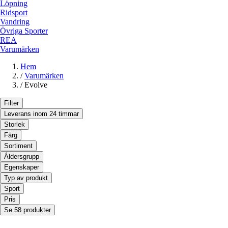
Löpning
Ridsport
Vandring
Övriga Sporter
REA
Varumärken
Hem
/
Varumärken
/
Evolve
Filter
Leverans inom 24 timmar
Storlek
Färg
Sortiment
Åldersgrupp
Egenskaper
Typ av produkt
Sport
Pris
Se 58 produkter