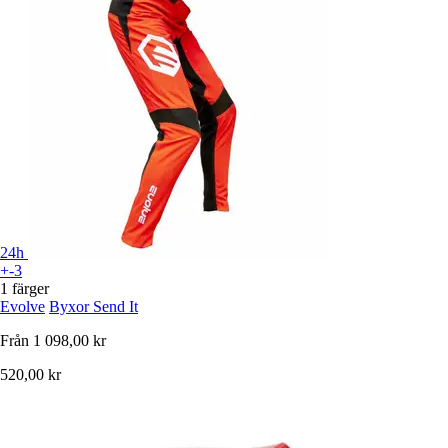
24h
+-3
1 färger
Evolve
Byxor Send It
Från
1 098,00 kr
520,00 kr