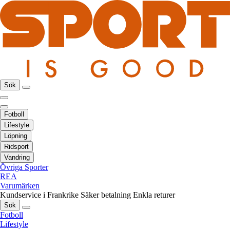
Sök
Fotboll
Lifestyle
Löpning
Ridsport
Vandring
Övriga Sporter
REA
Varumärken
Kundservice i Frankrike
Säker betalning
Enkla returer
Sök
Fotboll
Lifestyle