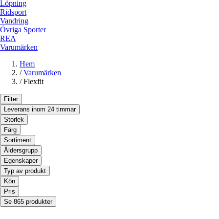
Löpning
Ridsport
Vandring
Övriga Sporter
REA
Varumärken
Hem
/
Varumärken
/
Flexfit
Filter
Leverans inom 24 timmar
Storlek
Färg
Sortiment
Åldersgrupp
Egenskaper
Typ av produkt
Kön
Pris
Se 865 produkter