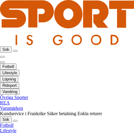
Sök
Fotboll
Lifestyle
Löpning
Ridsport
Vandring
Övriga Sporter
REA
Varumärken
Kundservice i Frankrike
Säker betalning
Enkla returer
Sök
Fotboll
Lifestyle