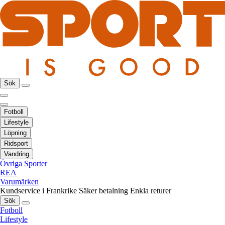
Sök
Fotboll
Lifestyle
Löpning
Ridsport
Vandring
Övriga Sporter
REA
Varumärken
Kundservice i Frankrike
Säker betalning
Enkla returer
Sök
Fotboll
Lifestyle