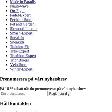
Made in Paradis
Nauti-wave
On-Fight
Padel-Expert
Pecheur-Store
Pet and Garden
Slowood Interior
Smash-Expert
Sneak'In
Sneakids
Training-Fit
Trek-Expert
Triathlon-Expert
TripnBikers
Vélo-Store
Winter-Expert
Prenumerera på vårt nyhetsbrev
Få 10 % rabatt när du prenumererar på vårt nyhetsbrev
Registrera dig
Håll kontakten