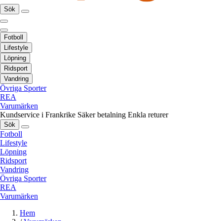
Sök
Fotboll
Lifestyle
Löpning
Ridsport
Vandring
Övriga Sporter
REA
Varumärken
Kundservice i Frankrike
Säker betalning
Enkla returer
Sök
Fotboll
Lifestyle
Löpning
Ridsport
Vandring
Övriga Sporter
REA
Varumärken
Hem