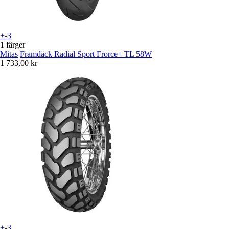
+-3
1 färger
Mitas
Framdäck Radial Sport Frorce+ TL 58W
1 733,00 kr
+-3