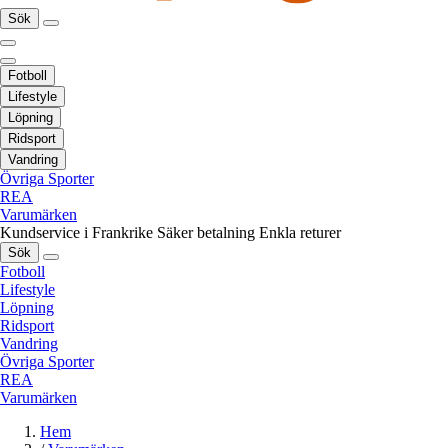
Sök
Fotboll
Lifestyle
Löpning
Ridsport
Vandring
Övriga Sporter
REA
Varumärken
Kundservice i Frankrike
Säker betalning
Enkla returer
Sök
Fotboll
Lifestyle
Löpning
Ridsport
Vandring
Övriga Sporter
REA
Varumärken
Hem