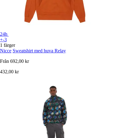
24h
+-3
1 färger
Nicce
Sweatshirt med huva Relay
Från
692,00 kr
432,00 kr