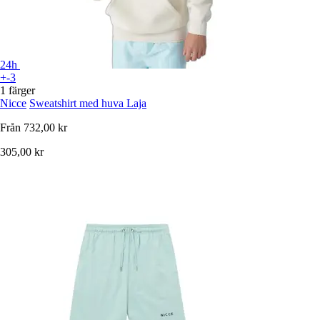
24h
+-3
1 färger
Nicce
Sweatshirt med huva Laja
Från
732,00 kr
305,00 kr