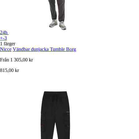
24h
+-3
1 färger
Nicce
Vändbar dunjacka Tumble Borg
Från
1 305,00 kr
815,00 kr