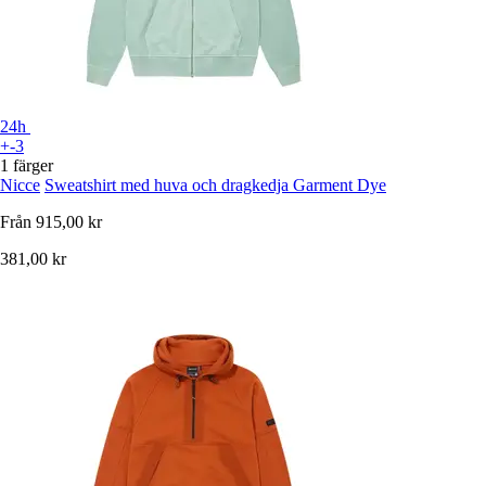
24h
+-3
1 färger
Nicce
Sweatshirt med huva och dragkedja Garment Dye
Från
915,00 kr
381,00 kr