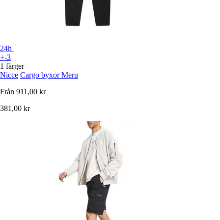
24h
+-3
1 färger
Nicce
Cargo byxor Meru
Från
911,00 kr
381,00 kr