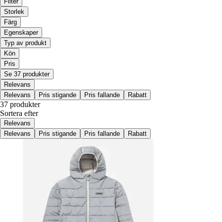
Filter
Storlek
Färg
Egenskaper
Typ av produkt
Kön
Pris
Se 37 produkter
Relevans
Relevans
Pris stigande
Pris fallande
Rabatt
37 produkter
Sortera efter
Relevans
Relevans
Pris stigande
Pris fallande
Rabatt