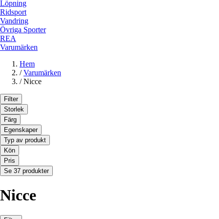
Löpning
Ridsport
Vandring
Övriga Sporter
REA
Varumärken
Hem
/
Varumärken
/
Nicce
Filter
Storlek
Färg
Egenskaper
Typ av produkt
Kön
Pris
Se 37 produkter
Nicce