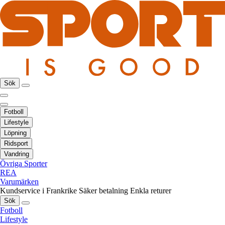
Sök
Fotboll
Lifestyle
Löpning
Ridsport
Vandring
Övriga Sporter
REA
Varumärken
Kundservice i Frankrike
Säker betalning
Enkla returer
Sök
Fotboll
Lifestyle