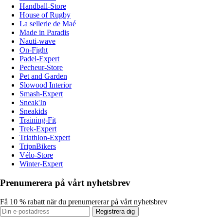
Handball-Store
House of Rugby
La sellerie de Maé
Made in Paradis
Nauti-wave
On-Fight
Padel-Expert
Pecheur-Store
Pet and Garden
Slowood Interior
Smash-Expert
Sneak'In
Sneakids
Training-Fit
Trek-Expert
Triathlon-Expert
TripnBikers
Vélo-Store
Winter-Expert
Prenumerera på vårt nyhetsbrev
Få 10 % rabatt när du prenumererar på vårt nyhetsbrev
Registrera dig