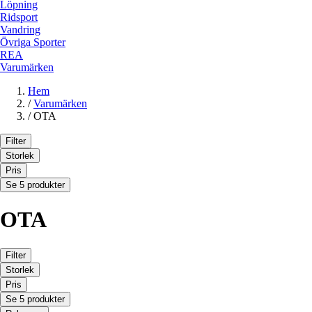
Löpning
Ridsport
Vandring
Övriga Sporter
REA
Varumärken
Hem
/
Varumärken
/
OTA
Filter
Storlek
Pris
Se 5 produkter
OTA
Filter
Storlek
Pris
Se 5 produkter