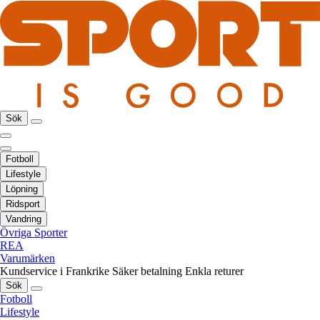
Sök
Fotboll
Lifestyle
Löpning
Ridsport
Vandring
Övriga Sporter
REA
Varumärken
Kundservice i Frankrike
Säker betalning
Enkla returer
Sök
Fotboll
Lifestyle