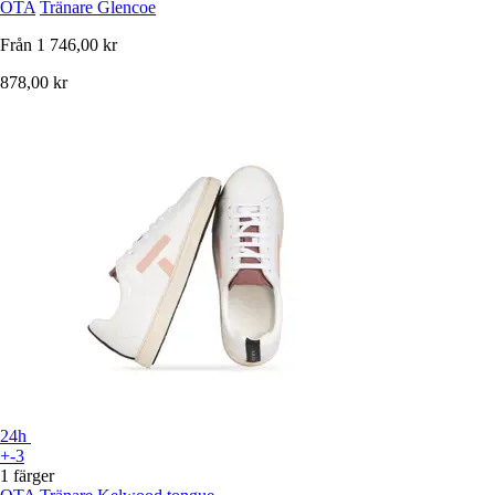
OTA
Tränare Glencoe
Från
1 746,00 kr
878,00 kr
24h
+-3
1 färger