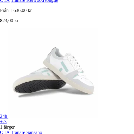
OTA
Tränare Kelwood tongue
Från
1 636,00 kr
823,00 kr
24h
+-3
1 färger
OTA
Tränare Sansaho