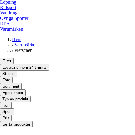
Löpning
Ridsport
Vandring
Övriga Sporter
REA
Varumärken
Hem
/
Varumärken
/
Pletscher
Filter
Leverans inom 24 timmar
Storlek
Färg
Sortiment
Egenskaper
Typ av produkt
Kön
Sport
Pris
Se 17 produkter