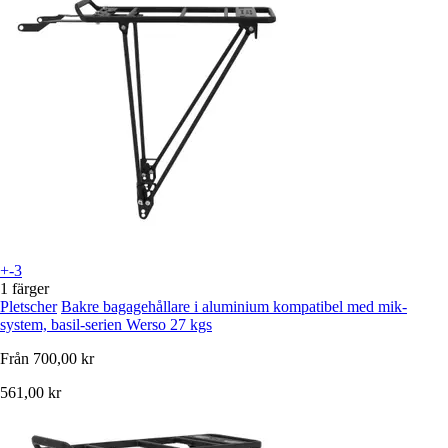
+-3
1 färger
Pletscher
Bakre bagagehållare i aluminium kompatibel med mik-
system, basil-serien Werso 27 kgs
Från
700,00 kr
561,00 kr