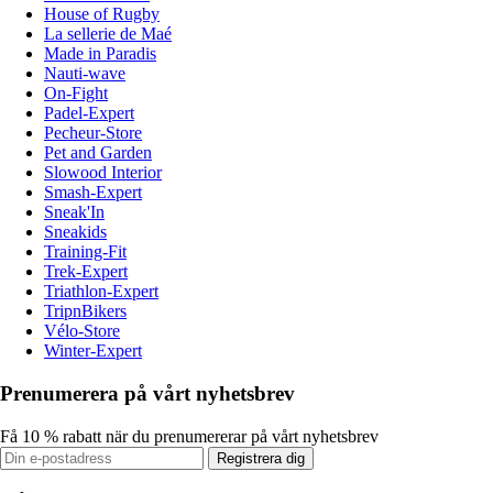
House of Rugby
La sellerie de Maé
Made in Paradis
Nauti-wave
On-Fight
Padel-Expert
Pecheur-Store
Pet and Garden
Slowood Interior
Smash-Expert
Sneak'In
Sneakids
Training-Fit
Trek-Expert
Triathlon-Expert
TripnBikers
Vélo-Store
Winter-Expert
Prenumerera på vårt nyhetsbrev
Få 10 % rabatt när du prenumererar på vårt nyhetsbrev
Registrera dig