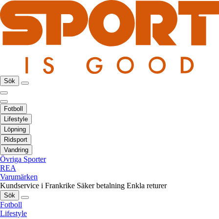
Sök
Fotboll
Lifestyle
Löpning
Ridsport
Vandring
Övriga Sporter
REA
Varumärken
Kundservice i Frankrike
Säker betalning
Enkla returer
Sök
Fotboll
Lifestyle