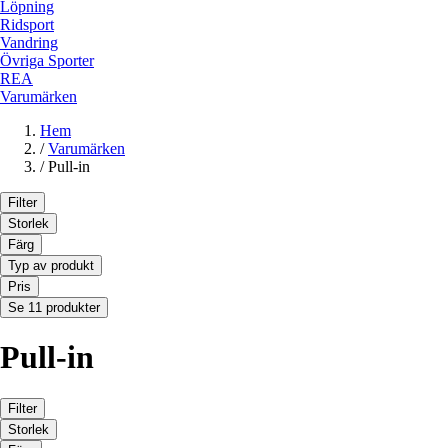
Löpning
Ridsport
Vandring
Övriga Sporter
REA
Varumärken
Hem
/
Varumärken
/
Pull-in
Filter
Storlek
Färg
Typ av produkt
Pris
Se 11 produkter
Pull-in
Filter
Storlek