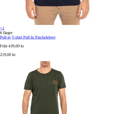
+2
6 färger
Pull-in
T-shirt Pull-In Patchelebeer
Från
439,00 kr
219,00 kr