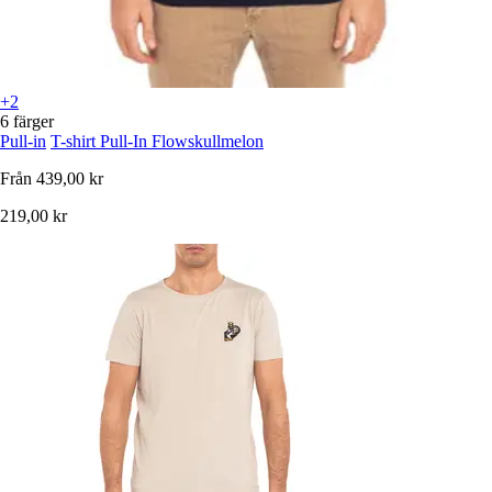
+2
6 färger
Pull-in
T-shirt Pull-In Flowskullmelon
Från
439,00 kr
219,00 kr