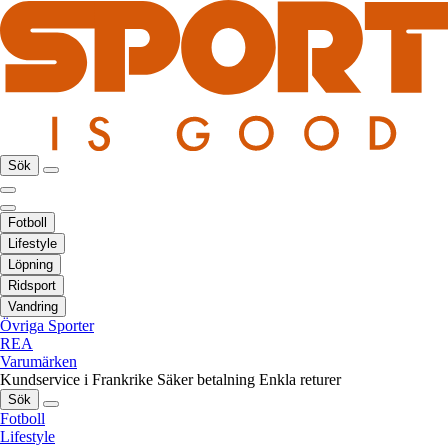
Sök
Fotboll
Lifestyle
Löpning
Ridsport
Vandring
Övriga Sporter
REA
Varumärken
Kundservice i Frankrike
Säker betalning
Enkla returer
Sök
Fotboll
Lifestyle