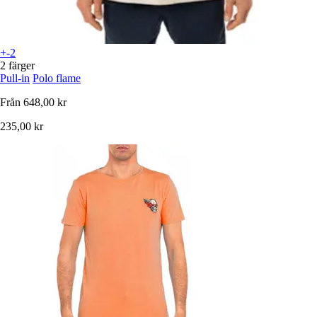
+-2
2 färger
Pull-in
Polo flame
Från
648,00 kr
235,00 kr