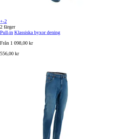
+-2
2 färger
Pull-in
Klassiska byxor dening
Från
1 098,00 kr
556,00 kr