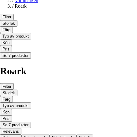
/
Varumärken
/
Roark
Filter
Storlek
Färg
Typ av produkt
Kön
Pris
Se 7 produkter
Roark
Filter
Storlek
Färg
Typ av produkt
Kön
Pris
Se 7 produkter
Relevans