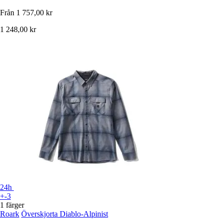
Från
1 757,00 kr
1 248,00 kr
24h
+-3
1 färger
Roark
Överskjorta Diablo-Alpinist