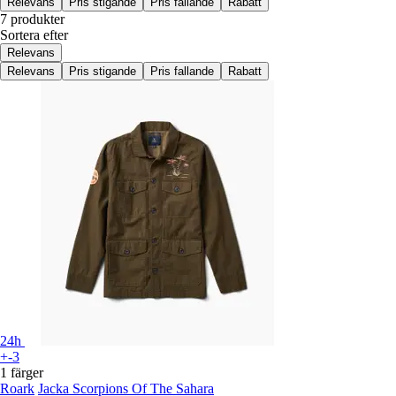
Relevans
Pris stigande
Pris fallande
Rabatt
7 produkter
Sortera efter
Relevans
Relevans
Pris stigande
Pris fallande
Rabatt
24h
+-3
1 färger
Roark
Jacka Scorpions Of The Sahara