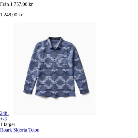
Från
1 757,00 kr
1 248,00 kr
24h
+-3
1 färger
Roark
Skjorta Teton