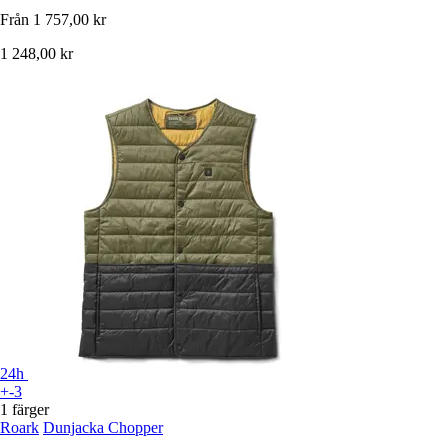
Från
1 757,00 kr
1 248,00 kr
24h
+-3
1 färger
Roark
Dunjacka Chopper