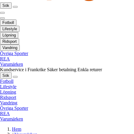
Sök
Fotboll
Lifestyle
Löpning
Ridsport
Vandring
Övriga Sporter
REA
Varumärken
Kundservice i Frankrike
Säker betalning
Enkla returer
Sök
Fotboll
Lifestyle
Löpning
Ridsport
Vandring
Övriga Sporter
REA
Varumärken
Hem