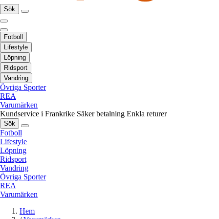
Sök
Fotboll
Lifestyle
Löpning
Ridsport
Vandring
Övriga Sporter
REA
Varumärken
Kundservice i Frankrike
Säker betalning
Enkla returer
Sök
Fotboll
Lifestyle
Löpning
Ridsport
Vandring
Övriga Sporter
REA
Varumärken
Hem