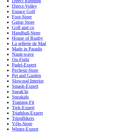
Direct Running
Direct-Volley
Espace Golf
Foot-Store
Galop Store
Golf and co
Handball-Store
House of Rugby
La sellerie de Maé
Made in Paradis
Nauti-wave
On-Fight
Padel-Expert
Pecheur-Store
Pet and Garden
Slowood Interior
Smash-Expert
Sneak'In
Sneakids
Training-Fit
Trek-Expert
Triathlon-Expert
TripnBikers
Vélo-Store
Winter-Expert