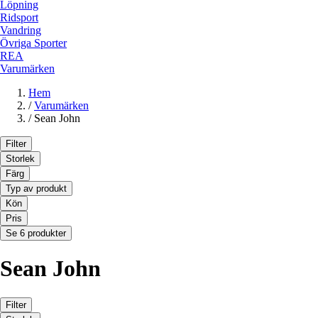
Löpning
Ridsport
Vandring
Övriga Sporter
REA
Varumärken
Hem
/
Varumärken
/
Sean John
Filter
Storlek
Färg
Typ av produkt
Kön
Pris
Se 6 produkter
Sean John
Filter