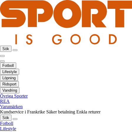
Sök
Fotboll
Lifestyle
Löpning
Ridsport
Vandring
Övriga Sporter
REA
Varumärken
Kundservice i Frankrike
Säker betalning
Enkla returer
Sök
Fotboll
Lifestyle