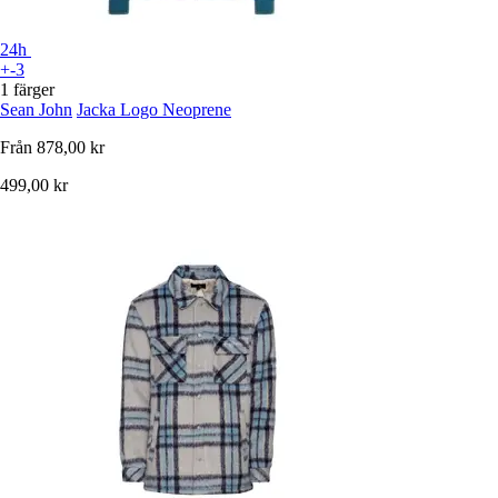
24h
+-3
1 färger
Sean John
Jacka Logo Neoprene
Från
878,00 kr
499,00 kr