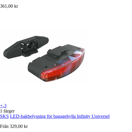
361,00 kr
+-3
1 färger
SKS
LED-bakbelysning för bagagehylla Infinity Universel
Från
329,00 kr