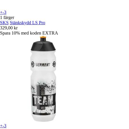
+-3
1 färger
SKS
Stänkskydd LS Pro
329,00 kr
Spara 10%
med koden
EXTRA
+-3