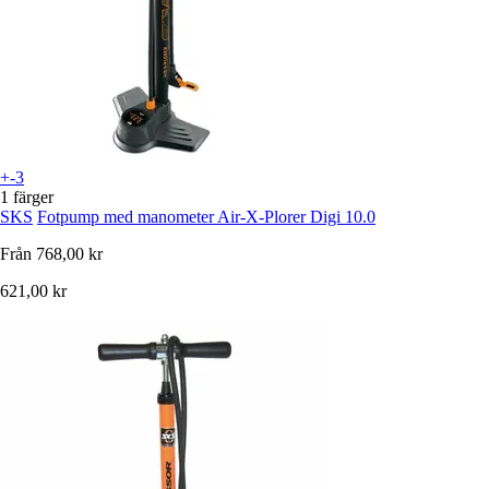
+-3
1 färger
SKS
Fotpump med manometer Air-X-Plorer Digi 10.0
Från
768,00 kr
621,00 kr