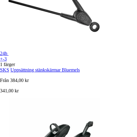
24h
+-3
1 färger
SKS
Uppsättning stänkskärmar Bluemels
Från
384,00 kr
341,00 kr