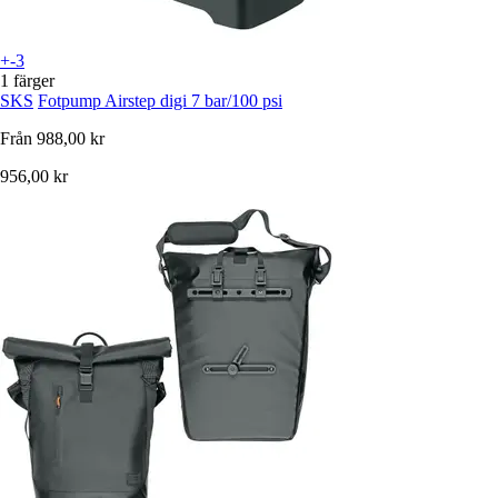
+-3
1 färger
SKS
Fotpump Airstep digi 7 bar/100 psi
Från
988,00 kr
956,00 kr