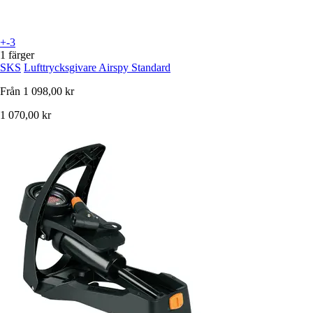
+-3
1 färger
SKS
Lufttrycksgivare Airspy Standard
Från
1 098,00 kr
1 070,00 kr