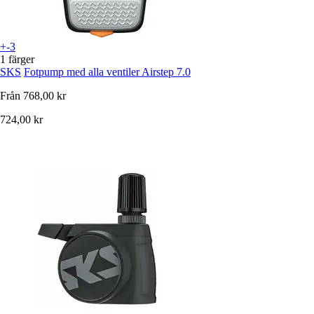
+-3
1 färger
SKS
Fotpump med alla ventiler Airstep 7.0
Från
768,00 kr
724,00 kr