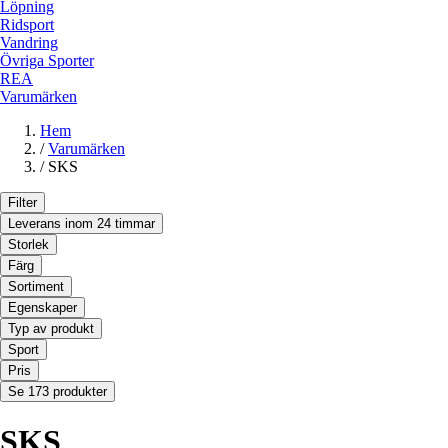
Löpning
Ridsport
Vandring
Övriga Sporter
REA
Varumärken
Hem
/
Varumärken
/
SKS
Filter
Leverans inom 24 timmar
Storlek
Färg
Sortiment
Egenskaper
Typ av produkt
Sport
Pris
Se 173 produkter
SKS