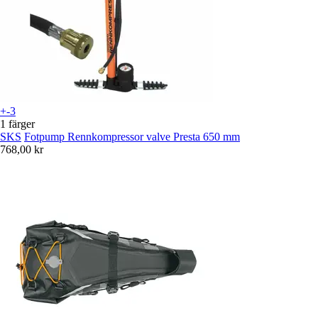
+-3
1 färger
SKS
Fotpump Rennkompressor valve Presta 650 mm
768,00 kr