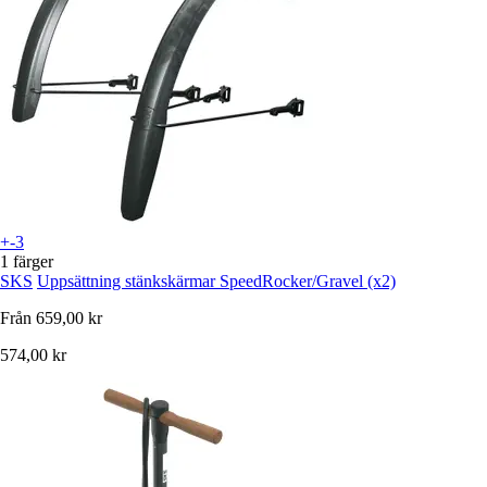
+-3
1 färger
SKS
Uppsättning stänkskärmar SpeedRocker/Gravel (x2)
Från
659,00 kr
574,00 kr