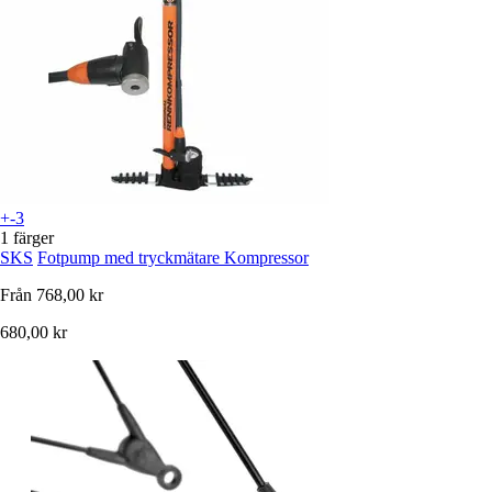
+-3
1 färger
SKS
Fotpump med tryckmätare Kompressor
Från
768,00 kr
680,00 kr