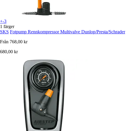
+-3
1 färger
SKS
Fotpump Rennkompressor Multivalve Dunlop/Presta/Schrader
Från
768,00 kr
680,00 kr