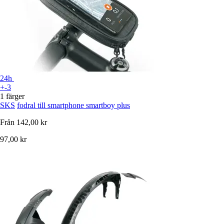
24h
+-3
1 färger
SKS
fodral till smartphone smartboy plus
Från
142,00 kr
97,00 kr