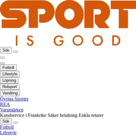
Sök
Fotboll
Lifestyle
Löpning
Ridsport
Vandring
Övriga Sporter
REA
Varumärken
Kundservice i Frankrike
Säker betalning
Enkla returer
Sök
Fotboll
Lifestyle