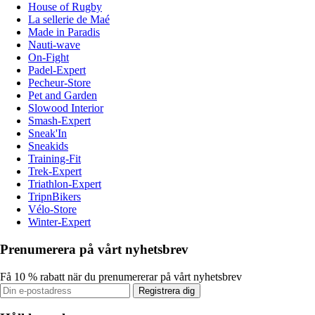
House of Rugby
La sellerie de Maé
Made in Paradis
Nauti-wave
On-Fight
Padel-Expert
Pecheur-Store
Pet and Garden
Slowood Interior
Smash-Expert
Sneak'In
Sneakids
Training-Fit
Trek-Expert
Triathlon-Expert
TripnBikers
Vélo-Store
Winter-Expert
Prenumerera på vårt nyhetsbrev
Få 10 % rabatt när du prenumererar på vårt nyhetsbrev
Registrera dig