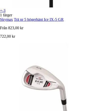
+-3
1 färger
Skymax
Trä nr 5 högerhänt Ice IX-5 GR
Från
823,00 kr
722,00 kr