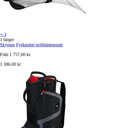
+-3
1 färger
Skymax
Fyrkantigt golfträningsnät
Från
1 757,00 kr
1 386,00 kr