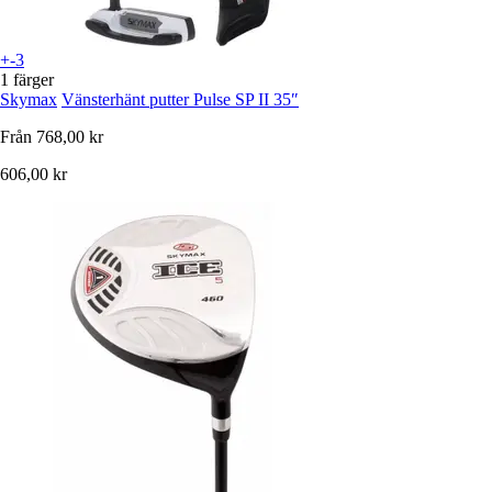
+-3
1 färger
Skymax
Vänsterhänt putter Pulse SP II 35″
Från
768,00 kr
606,00 kr