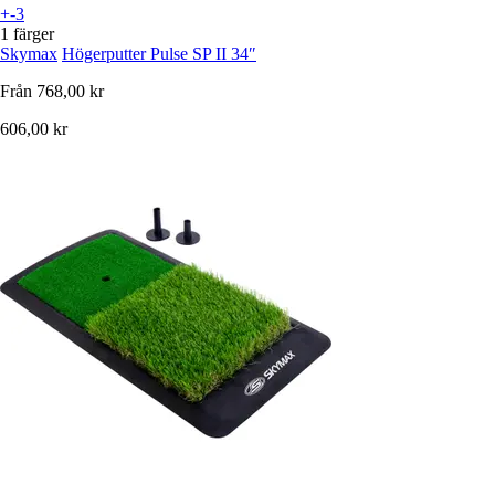
+-3
1 färger
Skymax
Högerputter Pulse SP II 34″
Från
768,00 kr
606,00 kr