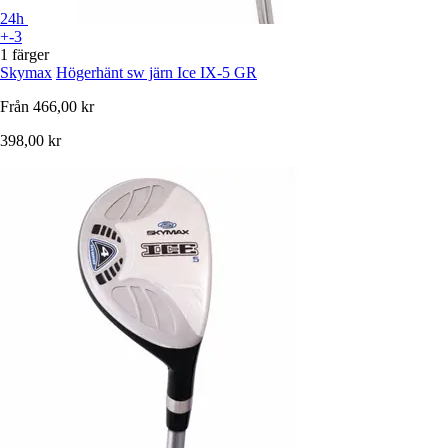
24h
+-3
1 färger
Skymax
Högerhänt sw järn Ice IX-5 GR
Från
466,00 kr
398,00 kr