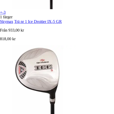
+-3
1 färger
Skymax
Trä nr 1 Ice Droitier IX-5 GR
Från
933,00 kr
818,00 kr