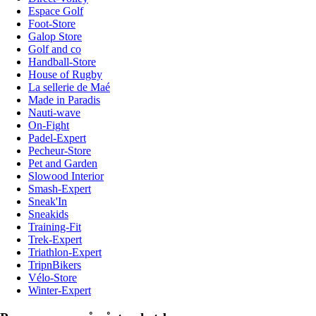
Espace Golf
Foot-Store
Galop Store
Golf and co
Handball-Store
House of Rugby
La sellerie de Maé
Made in Paradis
Nauti-wave
On-Fight
Padel-Expert
Pecheur-Store
Pet and Garden
Slowood Interior
Smash-Expert
Sneak'In
Sneakids
Training-Fit
Trek-Expert
Triathlon-Expert
TripnBikers
Vélo-Store
Winter-Expert