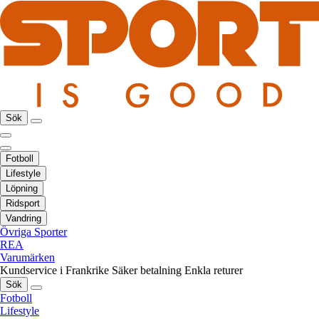
Sök
Fotboll
Lifestyle
Löpning
Ridsport
Vandring
Övriga Sporter
REA
Varumärken
Kundservice i Frankrike
Säker betalning
Enkla returer
Sök
Fotboll
Lifestyle