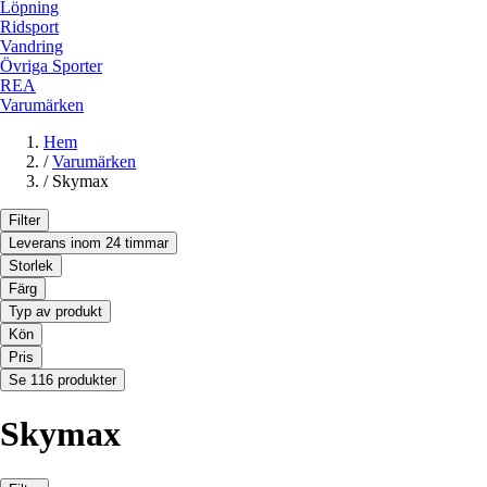
Löpning
Ridsport
Vandring
Övriga Sporter
REA
Varumärken
Hem
/
Varumärken
/
Skymax
Filter
Leverans inom 24 timmar
Storlek
Färg
Typ av produkt
Kön
Pris
Se 116 produkter
Skymax