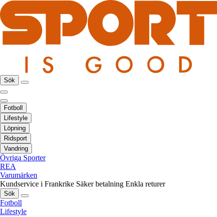
Sök
Fotboll
Lifestyle
Löpning
Ridsport
Vandring
Övriga Sporter
REA
Varumärken
Kundservice i Frankrike
Säker betalning
Enkla returer
Sök
Fotboll
Lifestyle