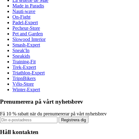
La sellerie de Maé
Made in Paradis
Nauti-wave
On-Fight
Padel-Expert
Pecheur-Store
Pet and Garden
Slowood Interior
Smash-Expert
Sneak'In
Sneakids
Training-Fit
Trek-Expert
Triathlon-Expert
TripnBikers
Vélo-Store
Winter-Expert
Prenumerera på vårt nyhetsbrev
Få 10 % rabatt när du prenumererar på vårt nyhetsbrev
Registrera dig
Håll kontakten