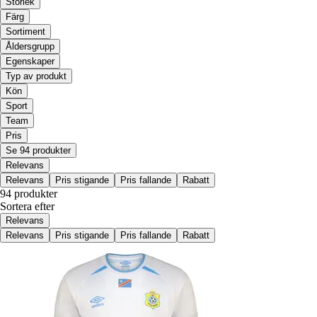
Storlek
Färg
Sortiment
Åldersgrupp
Egenskaper
Typ av produkt
Kön
Sport
Team
Pris
Se 94 produkter
Relevans
Relevans
Pris stigande
Pris fallande
Rabatt
94 produkter
Sortera efter
Relevans
Relevans
Pris stigande
Pris fallande
Rabatt