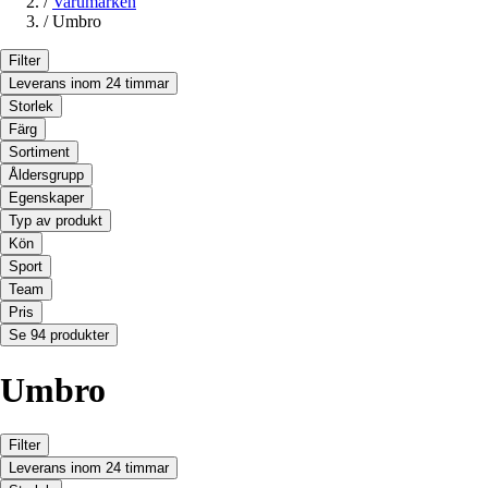
/
Varumärken
/
Umbro
Filter
Leverans inom 24 timmar
Storlek
Färg
Sortiment
Åldersgrupp
Egenskaper
Typ av produkt
Kön
Sport
Team
Pris
Se 94 produkter
Umbro
Filter
Leverans inom 24 timmar