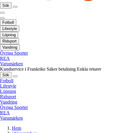
Sök
Fotboll
Lifestyle
Löpning
Ridsport
Vandring
Övriga Sporter
REA
Varumärken
Kundservice i Frankrike
Säker betalning
Enkla returer
Sök
Fotboll
Lifestyle
Löpning
Ridsport
Vandring
Övriga Sporter
REA
Varumärken
Hem