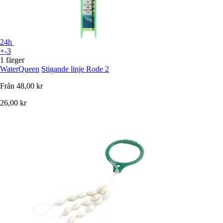
24h
+-3
1 färger
WaterQueen
Stigande linje Rode 2
Från
48,00 kr
26,00 kr