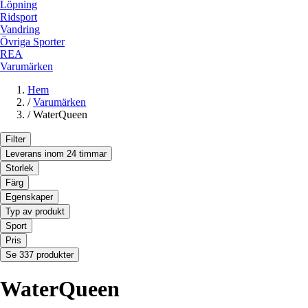
Löpning
Ridsport
Vandring
Övriga Sporter
REA
Varumärken
Hem
/
Varumärken
/
WaterQueen
Filter
Leverans inom 24 timmar
Storlek
Färg
Egenskaper
Typ av produkt
Sport
Pris
Se 337 produkter
WaterQueen