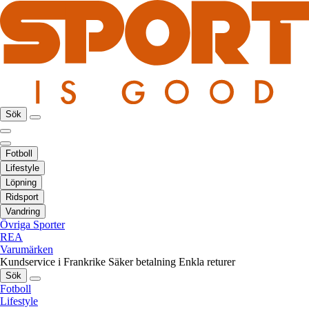
Sök
Fotboll
Lifestyle
Löpning
Ridsport
Vandring
Övriga Sporter
REA
Varumärken
Kundservice i Frankrike
Säker betalning
Enkla returer
Sök
Fotboll
Lifestyle