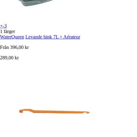
+-3
1 färger
WaterQueen
Levande hink 7L + Aérateur
Från
396,00 kr
289,00 kr