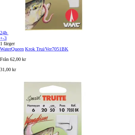
24h
+-3
1 färger
WaterQueen
Krok Trui/Ver7051BK
Från
62,00 kr
31,00 kr