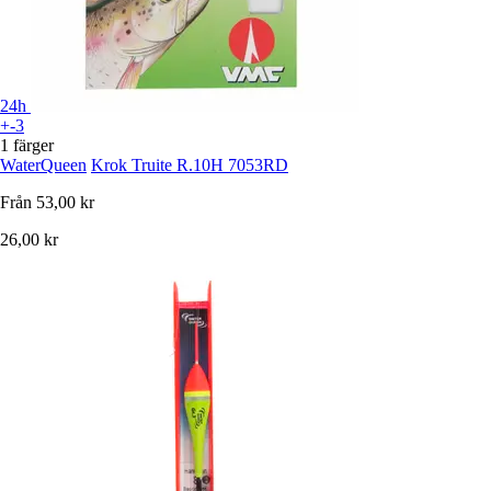
24h
+-3
1 färger
WaterQueen
Krok Truite R.10H 7053RD
Från
53,00 kr
26,00 kr