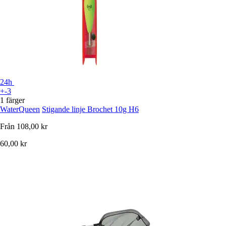
24h
+-3
1 färger
WaterQueen
Stigande linje Brochet 10g H6
Från
108,00 kr
60,00 kr