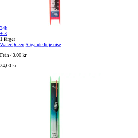
24h
+-3
1 färger
WaterQueen
Stigande linje oise
Från
43,00 kr
24,00 kr