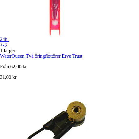
24h
+-3
1 färger
WaterQueen
Två öringflottörer Erve Trust
Från
62,00 kr
31,00 kr