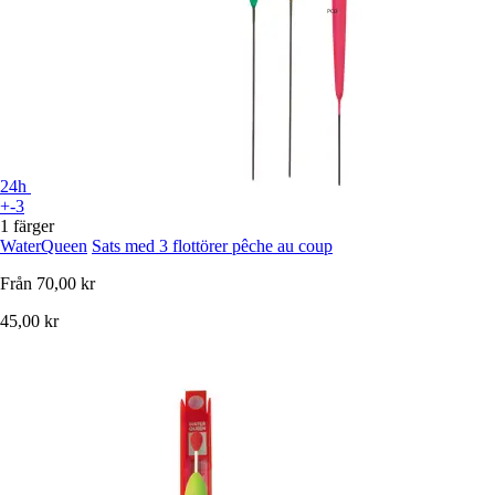
24h
+-3
1 färger
WaterQueen
Sats med 3 flottörer pêche au coup
Från
70,00 kr
45,00 kr