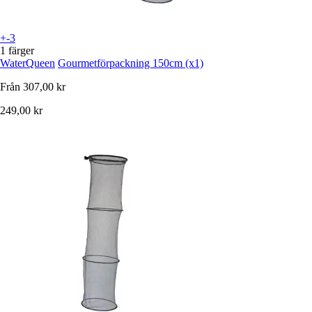
+-3
1 färger
WaterQueen
Gourmetförpackning 150cm (x1)
Från
307,00 kr
249,00 kr