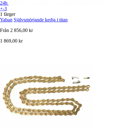
24h
+-3
1 färger
Yaban
Självsmörjande kedja i titan
Från
2 856,00 kr
1 869,00 kr