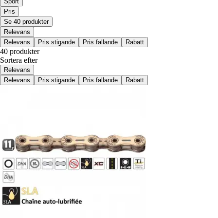
Sport
Pris
Se 40 produkter
Relevans
Relevans
Pris stigande
Pris fallande
Rabatt
40 produkter
Sortera efter
Relevans
Relevans
Pris stigande
Pris fallande
Rabatt