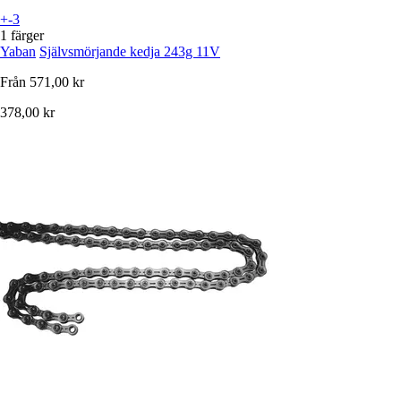
+-3
1 färger
Yaban
Självsmörjande kedja 243g 11V
Från
571,00 kr
378,00 kr