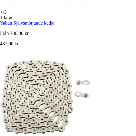
+-3
1 färger
Yaban
Självsmörjande kedja
Från
736,00 kr
487,00 kr