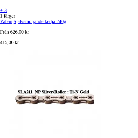
+-3
1 färger
Yaban
Självsmörjande kedja 240g
Från
626,00 kr
415,00 kr