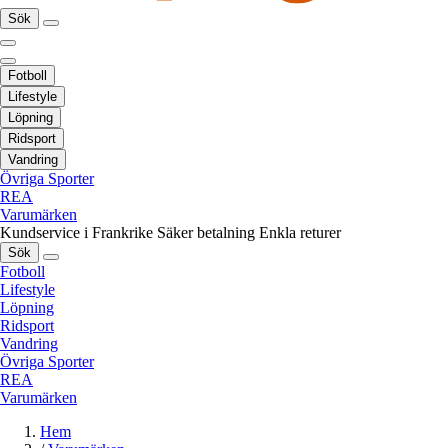
Sök
Fotboll
Lifestyle
Löpning
Ridsport
Vandring
Övriga Sporter
REA
Varumärken
Kundservice i Frankrike
Säker betalning
Enkla returer
Sök
Fotboll
Lifestyle
Löpning
Ridsport
Vandring
Övriga Sporter
REA
Varumärken
Hem